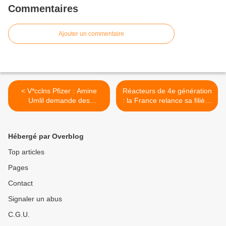
Commentaires
Ajouter un commentaire
< V*cclns Pfizer : Amine
Réacteurs de 4e génération
Umlil demande des
: la France relance sa filière
comptes au système !
surgénératrice >
Hébergé par Overblog
Top articles
Pages
Contact
Signaler un abus
C.G.U.