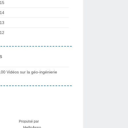
15
14
13
12
s
100 Vidéos sur la géo-ingénierie
Propulsé par
HelloAsso