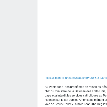
https://x.com/BPartisans/status/204066616230
Au Pentagone, des problèmes en raison du désac
chef du ministère de la Défense des États-Unis, 
pape et a interdit les services catholiques au P
Hegseth sur le fait que les Américains mènent un
voie de Jésus-Christ », a noté Léon XIV. Hegseth