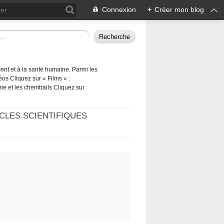
Connexion
+
Créer mon blog
ement et à la santé humaine. Parmi les
éos Cliquez sur « Films » :
rie et les chemtrails Cliquez sur
CLES SCIENTIFIQUES