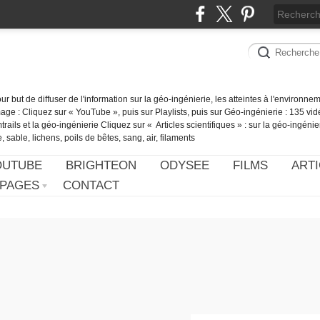
our but de diffuser de l'information sur la géo-ingénierie, les atteintes à l'environn
ge : Cliquez sur « YouTube », puis sur Playlists, puis sur Géo-ingénierie : 135 vid
ails et la géo-ingénierie Cliquez sur « Articles scientifiques » : sur la géo-ingénie
 sable, lichens, poils de bêtes, sang, air, filaments
OUTUBE
BRIGHTEON
ODYSEE
FILMS
ARTI
PAGES
CONTACT