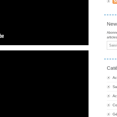
News
Abonne
article
Email
Caté
Ac
Sa
Ac
Co
Gé