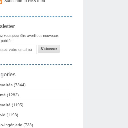
Subscribe to RSS feed
letter
z-vous pour être averti des nouveaux
s publiés.
gories
tualités
(7344)
nté
(1282)
tualité
(1195)
vid
(1193)
o-Ingénierie
(733)