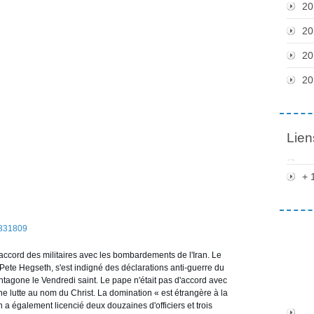
20
20
20
20
Lien
+ 
4831809
cord des militaires avec les bombardements de l'Iran. Le
Pete Hegseth, s'est indigné des déclarations anti-guerre du
entagone le Vendredi saint. Le pape n'était pas d'accord avec
e lutte au nom du Christ. La domination « est étrangère à la
 a également licencié deux douzaines d'officiers et trois