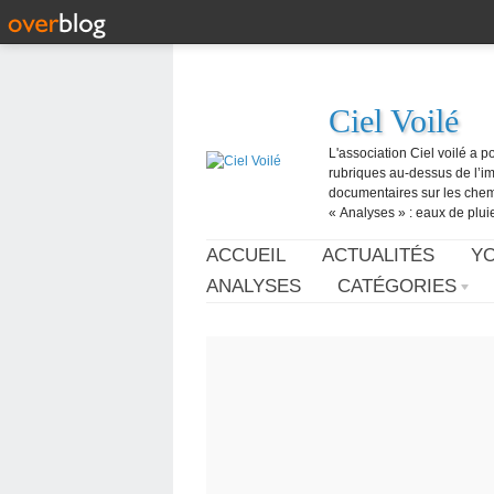
Ciel Voilé
L'association Ciel voilé a p
rubriques au-dessus de l’ima
documentaires sur les chemtr
« Analyses » : eaux de pluie,
ACCUEIL
ACTUALITÉS
Y
ANALYSES
CATÉGORIES