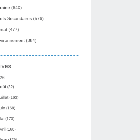
raine
(640)
fets Secondaires
(576)
imat
(477)
vironnement
(384)
ives
26
oût
(32)
uillet
(163)
uin
(168)
ai
(173)
vril
(160)
ars