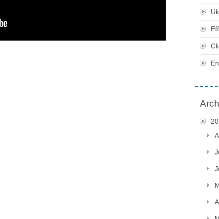
Uk
Ef
Cl
En
Arch
20
A
J
J
M
A
M