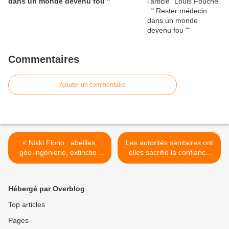
dans un monde devenu fou "
Commentaires
Ajouter un commentaire
< Nikki Florio : abeilles,
Les autorités sanitaires ont
géo-ingénierie, extinction
elles sacrifié la confiance
de masse
publique au nom d'un
narratif sans réserve >
Hébergé par Overblog
Top articles
Pages