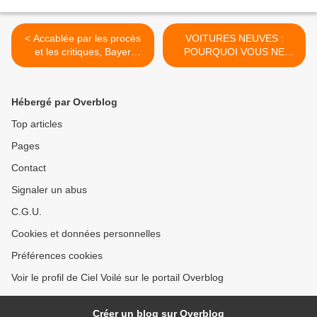
< Accablée par les procès
VOITURES NEUVES :
et les critiques, Bayer
POURQUOI VOUS NE
continue d'engranger les
POURREZ BIENTÔT PLUS
profits
EN ACHETER >
Hébergé par Overblog
Top articles
Pages
Contact
Signaler un abus
C.G.U.
Cookies et données personnelles
Préférences cookies
Voir le profil de Ciel Voilé sur le portail Overblog
Créer un blog sur Overblog