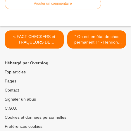
Ajouter un commentaire
< FACT CHECKERS et
" On est en état de choc
TRAQUEURS DE
permanent ! " - Henrion-
COMPLOTISTES :
Caude/Marian >
L'idéologie derrière la
chasse aux sorcières
Hébergé par Overblog
Top articles
Pages
Contact
Signaler un abus
C.G.U.
Cookies et données personnelles
Préférences cookies