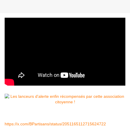
https://x.com/BPartisans/status/2051165112715624722