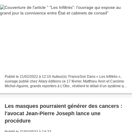
Publié le 21/02/2022 à 12:10 Auteur(s): FranceSoir Dans « Les Infiltrés »,
ouvrage publié chez Allary éditions ce 17 février, Matthieu Aron et Caroline
Michel-Aguirre, grands reporters à L’Obs , révèlent le détail d’un système qui
s’est mis en place progressivement...
Les masques pourraient générer des cancers :
l'avocat Jean-Pierre Joseph lance une
procédure
Publié le 21/02/2022 à 14:22