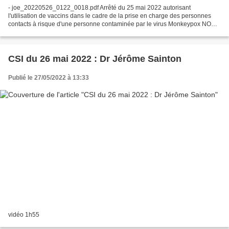
- joe_20220526_0122_0018.pdf Arrêté du 25 mai 2022 autorisant
l'utilisation de vaccins dans le cadre de la prise en charge des personnes
contacts à risque d'une personne contaminée par le virus Monkeypox NOR :
SPRP2215599A ELI :
https://www.legifrance.gouv.fr/eli/arrete/2022/5/25/SPRP2215599A/jo/texte...
CSI du 26 mai 2022 : Dr Jérôme Sainton
Publié le 27/05/2022 à 13:33
vidéo 1h55