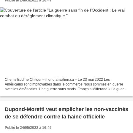
Publié le 24/05/2022 à 16:47
Chems Eddine Chitour – mondialisation.ca – Le 23 mai 2022 Les
Américains sont impitoyables dans le commerce Nous sommes en guerre
avec les Américains. Une guerre sans morts. François Mitterand « La guerre
c’est des gens qui ne se connaissent pas et s’entre-massacrent...
Dupond-Moretti veut empêcher les non-vaccinés
de se défendre contre la haine officielle
Publié le 24/05/2022 à 16:46