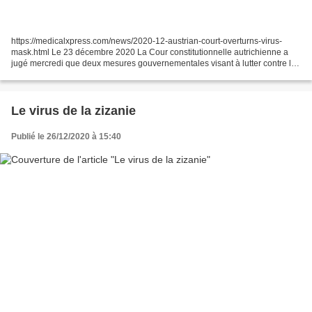
https://medicalxpress.com/news/2020-12-austrian-court-overturns-virus-
mask.html Le 23 décembre 2020 La Cour constitutionnelle autrichienne a
jugé mercredi que deux mesures gouvernementales visant à lutter contre la
propagation du coronavirus dans les...
Le virus de la zizanie
Publié le 26/12/2020 à 15:40