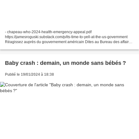
- chapeau-who-2024-health-emergency-appeal.pdf
https://jamesroguski.substack.com/p/its-time-to-yell-at-the-us-government
Réagissez auprès du gouvernement américain Dites au Bureau des affaires
mondiales exactement ce que vous pensez réellement du projet...
Baby crash : demain, un monde sans bébés ?
Publié le 19/01/2024 à 18:38