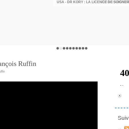
rançois Ruffin
ffin
Suiv