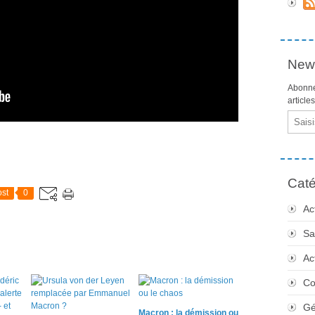
News
Abonne
article
Email
Caté
st
0
Ac
Sa
Ac
Co
Gé
Macron : la démission ou