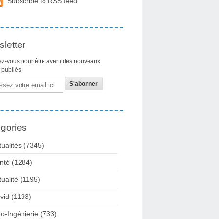
Subscribe to RSS feed
letter
z-vous pour être averti des nouveaux
s publiés.
gories
tualités
(7345)
nté
(1284)
tualité
(1195)
vid
(1193)
o-Ingénierie
(733)