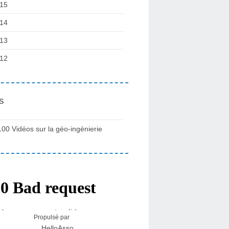
15
14
13
12
s
100 Vidéos sur la géo-ingénierie
Propulsé par
HelloAsso