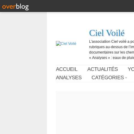
Ciel Voilé
L'association Ciel voilé a p
rubriques au-dessus de l’ima
documentaires sur les chemtr
« Analyses » : eaux de pluie,
ACCUEIL
ACTUALITÉS
Y
ANALYSES
CATÉGORIES