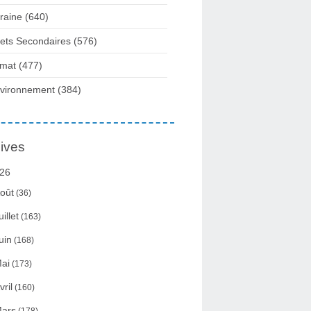
raine
(640)
fets Secondaires
(576)
imat
(477)
vironnement
(384)
ives
26
oût
(36)
uillet
(163)
uin
(168)
ai
(173)
vril
(160)
ars