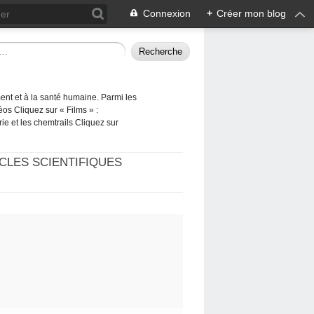
Connexion
+
Créer mon blog
ement et à la santé humaine. Parmi les
éos Cliquez sur « Films » :
rie et les chemtrails Cliquez sur
CLES SCIENTIFIQUES