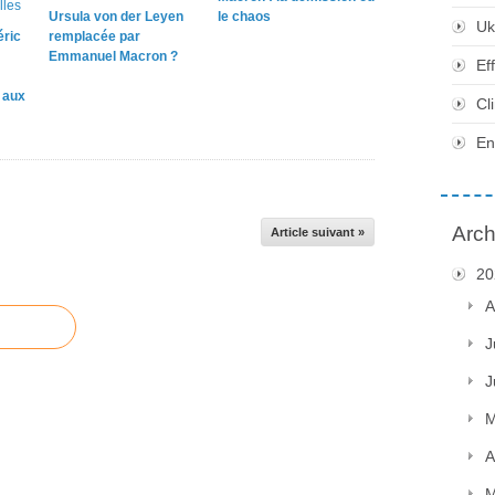
Ursula von der Leyen
le chaos
Uk
éric
remplacée par
Emmanuel Macron ?
Ef
e aux
Cl
En
Arch
Article suivant »
20
A
J
J
M
A
M