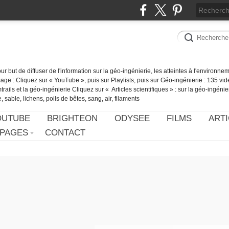
our but de diffuser de l'information sur la géo-ingénierie, les atteintes à l'environn
ge : Cliquez sur « YouTube », puis sur Playlists, puis sur Géo-ingénierie : 135 vid
ails et la géo-ingénierie Cliquez sur « Articles scientifiques » : sur la géo-ingénie
 sable, lichens, poils de bêtes, sang, air, filaments
OUTUBE
BRIGHTEON
ODYSEE
FILMS
ARTI
PAGES
CONTACT