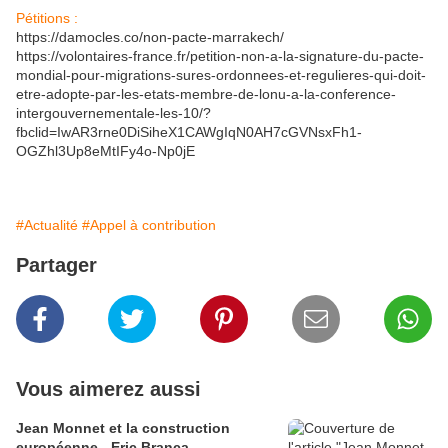
Pétitions :
https://damocles.co/non-pacte-marrakech/
https://volontaires-france.fr/petition-non-a-la-signature-du-pacte-
mondial-pour-migrations-sures-ordonnees-et-regulieres-qui-doit-
etre-adopte-par-les-etats-membre-de-lonu-a-la-conference-
intergouvernementale-les-10/?
fbclid=IwAR3rne0DiSiheX1CAWgIqN0AH7cGVNsxFh1-
OGZhl3Up8eMtIFy4o-Np0jE
#Actualité
#Appel à contribution
Partager
Vous aimerez aussi
Jean Monnet et la construction
européenne - Eric Branca