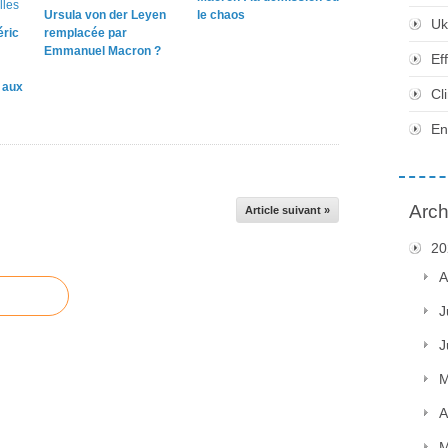
Ursula von der Leyen
le chaos
Uk
éric
remplacée par
Emmanuel Macron ?
Ef
e aux
Cl
En
Arch
Article suivant »
20
A
J
J
M
A
M