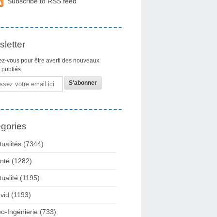
Subscribe to RSS feed
letter
z-vous pour être averti des nouveaux
s publiés.
gories
tualités
(7344)
nté
(1282)
tualité
(1195)
vid
(1193)
o-Ingénierie
(733)