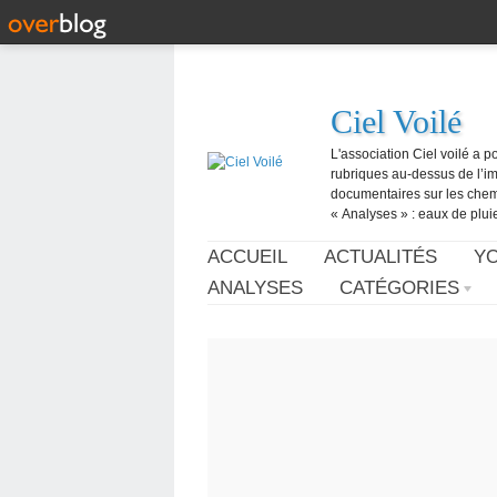
Ciel Voilé
L'association Ciel voilé a p
rubriques au-dessus de l’ima
documentaires sur les chemtr
« Analyses » : eaux de pluie,
ACCUEIL
ACTUALITÉS
Y
ANALYSES
CATÉGORIES