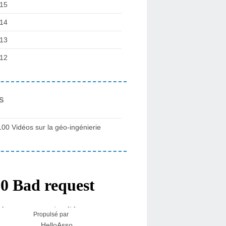
15
14
13
12
s
100 Vidéos sur la géo-ingénierie
Propulsé par
HelloAsso