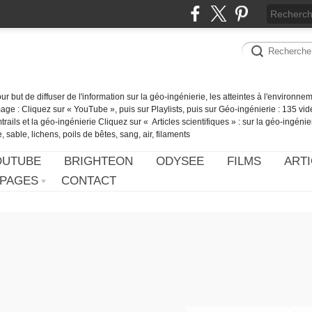
our but de diffuser de l'information sur la géo-ingénierie, les atteintes à l'environn
ge : Cliquez sur « YouTube », puis sur Playlists, puis sur Géo-ingénierie : 135 vid
ails et la géo-ingénierie Cliquez sur « Articles scientifiques » : sur la géo-ingénie
 sable, lichens, poils de bêtes, sang, air, filaments
OUTUBE
BRIGHTEON
ODYSEE
FILMS
ARTI
PAGES
CONTACT