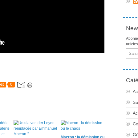
News
Abonne
article
Email
Caté
st
0
Ac
Sa
Ac
Co
Gé
Macron : la démission ou