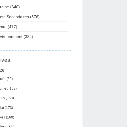
raine
(640)
fets Secondaires
(576)
imat
(477)
vironnement
(384)
ives
26
oût
(32)
uillet
(163)
uin
(168)
ai
(173)
vril
(160)
ars