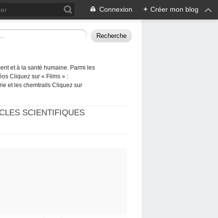
Connexion
+
Créer mon blog
ement et à la santé humaine. Parmi les
éos Cliquez sur « Films » :
rie et les chemtrails Cliquez sur
CLES SCIENTIFIQUES