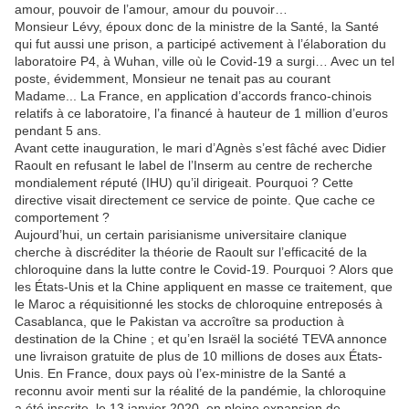
amour, pouvoir de l’amour, amour du pouvoir…
Monsieur Lévy, époux donc de la ministre de la Santé, la Santé
qui fut aussi une prison, a participé activement à l’élaboration du
laboratoire P4, à Wuhan, ville où le Covid-19 a surgi… Avec un tel
poste, évidemment, Monsieur ne tenait pas au courant
Madame... La France, en application d’accords franco-chinois
relatifs à ce laboratoire, l’a financé à hauteur de 1 million d’euros
pendant 5 ans.
Avant cette inauguration, le mari d’Agnès s’est fâché avec Didier
Raoult en refusant le label de l’Inserm au centre de recherche
mondialement réputé (IHU) qu’il dirigeait. Pourquoi ? Cette
directive visait directement ce service de pointe. Que cache ce
comportement ?
Aujourd’hui, un certain parisianisme universitaire clanique
cherche à discréditer la théorie de Raoult sur l’efficacité de la
chloroquine dans la lutte contre le Covid-19. Pourquoi ? Alors que
les États-Unis et la Chine appliquent en masse ce traitement, que
le Maroc a réquisitionné les stocks de chloroquine entreposés à
Casablanca, que le Pakistan va accroître sa production à
destination de la Chine ; et qu’en Israël la société TEVA annonce
une livraison gratuite de plus de 10 millions de doses aux États-
Unis. En France, doux pays où l’ex-ministre de la Santé a
reconnu avoir menti sur la réalité de la pandémie, la chloroquine
a été inscrite, le 13 janvier 2020, en pleine expansion de