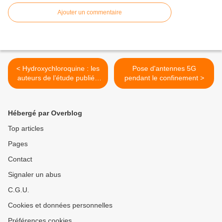
Ajouter un commentaire
< Hydroxychloroquine : les
Pose d'antennes 5G
auteurs de l’étude publiée
pendant le confinement >
par le Lancet ont tous un
conflit d’intérêt…
Hébergé par Overblog
Top articles
Pages
Contact
Signaler un abus
C.G.U.
Cookies et données personnelles
Préférences cookies