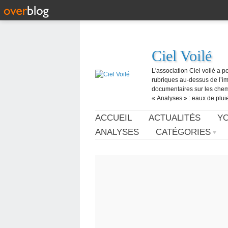
Ciel Voilé
L'association Ciel voilé a p
rubriques au-dessus de l’ima
documentaires sur les chemtr
« Analyses » : eaux de pluie,
ACCUEIL
ACTUALITÉS
Y
ANALYSES
CATÉGORIES