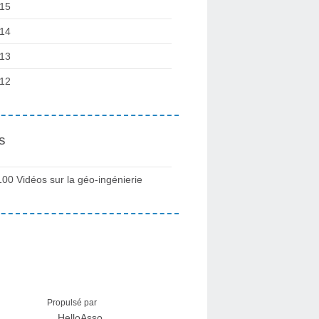
15
14
13
12
s
100 Vidéos sur la géo-ingénierie
Propulsé par
HelloAsso