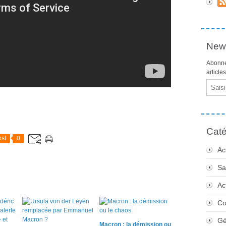
News
Abonne
article
Email
Caté
st
0
Ac
Sa
Ac
Co
Gé
Macron : la démission ou