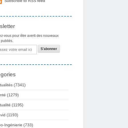
Subscribe to RSS feed
letter
z-vous pour être averti des nouveaux
s publiés.
gories
tualités
(7341)
nté
(1279)
tualité
(1195)
vid
(1193)
o-Ingénierie
(733)