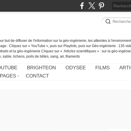
our but de diffuser de l'information sur la géo-ingénierie, les atteintes à l'environn
ge : Cliquez sur « YouTube », puis sur Playlists, puis sur Géo-ingénierie : 135 vid
ails et la géo-ingénierie Cliquez sur « Articles scientifiques » : sur la géo-ingénie
 sable, lichens, poils de bêtes, sang, air, filaments
OUTUBE
BRIGHTEON
ODYSEE
FILMS
ARTI
PAGES
CONTACT