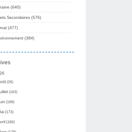
raine
(640)
fets Secondaires
(576)
imat
(477)
vironnement
(384)
ives
26
oût
(26)
uillet
(163)
uin
(168)
ai
(173)
vril
(160)
ars