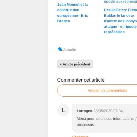
Jean Monnet et la
construction
UrsulaGates: Fréd
européenne - Eric
Baldan le lanceur
Branca
d'alerte des lobbys
attaque - et ripost
représailles
Actualité
« Article précédent
Commenter cet article
Ajouter un commentaire
L
Latragna
23/05/2020 07:34
Merci pour toutes ces informations, j
processus...