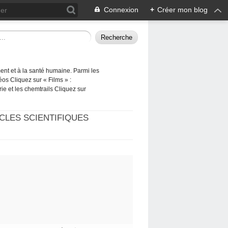
Connexion
+
Créer mon blog
ement et à la santé humaine. Parmi les
éos Cliquez sur « Films » :
rie et les chemtrails Cliquez sur
CLES SCIENTIFIQUES