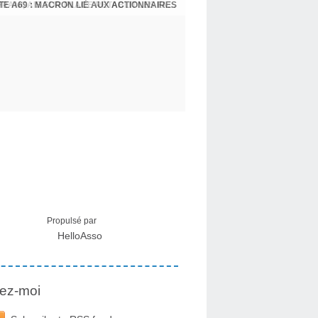
E A69 : MACRON LIÉ AUX ACTIONNAIRES
CRISE MIGRATOIRE À CEUTA : UN JEUNE FRANÇAIS SUR PLACE RÉTABLIT LES FAITS ! - RAPHAËL AYMA
Propulsé par
HelloAsso
ez-moi