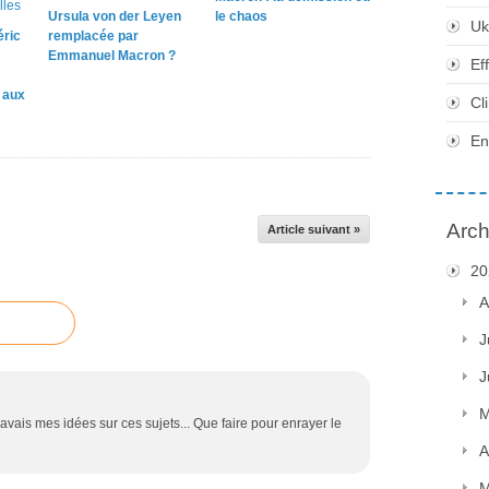
Ursula von der Leyen
le chaos
Uk
éric
remplacée par
Emmanuel Macron ?
Ef
e aux
Cl
En
Arch
Article suivant »
20
A
J
J
M
'avais mes idées sur ces sujets... Que faire pour enrayer le
A
M