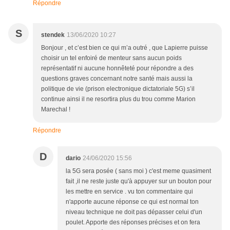
Répondre
S
stendek
13/06/2020 10:27
Bonjour , et c’est bien ce qui m’a outré , que Lapierre puisse
choisir un tel enfoiré de menteur sans aucun poids
représentatif ni aucune honnêteté pour répondre a des
questions graves concernant notre santé mais aussi la
politique de vie (prison electronique dictatoriale 5G) s’il
continue ainsi il ne resortira plus du trou comme Marion
Marechal !
Répondre
D
dario
24/06/2020 15:56
la 5G sera posée ( sans moi ) c'est meme quasiment
fait ,il ne reste juste qu'à appuyer sur un bouton pour
les mettre en service . vu ton commentaire qui
n'apporte aucune réponse ce qui est normal ton
niveau technique ne doit pas dépasser celui d'un
poulet. Apporte des réponses précises et on fera