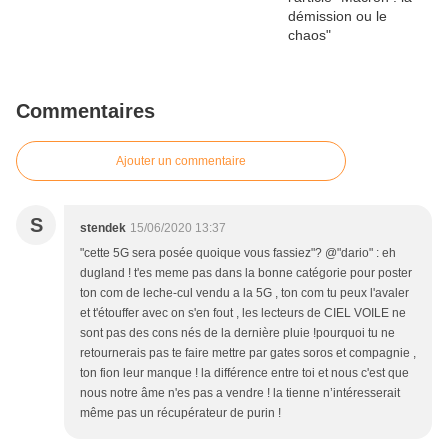
Commentaires
Ajouter un commentaire
S
stendek
15/06/2020 13:37
"cette 5G sera posée quoique vous fassiez"? @"dario" : eh
dugland ! t'es meme pas dans la bonne catégorie pour poster
ton com de leche-cul vendu a la 5G , ton com tu peux l'avaler
et t'étouffer avec on s'en fout , les lecteurs de CIEL VOILE ne
sont pas des cons nés de la dernière pluie !pourquoi tu ne
retournerais pas te faire mettre par gates soros et compagnie ,
ton fion leur manque ! la différence entre toi et nous c'est que
nous notre âme n'es pas a vendre ! la tienne n’intéresserait
même pas un récupérateur de purin !