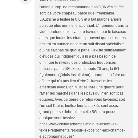
l'union europ. ne recommande pas 0,06 v/m chiffre
sorti de votre chapeau parce que irréalisable.
L'Autriche a testée le 0,6 v et à fait marche arrière
puisque plus rien ne fonctionnait. L'ingénieur dans la
vidéo prétend qu'on va etre traverser par le faisceau
alors que toutes les études prouvent que ces ondes
restent en surface encore un soit disant spécialiste
qui ne sait pas de quoi il parle Il existe suffisamment
d'études qui indiquent qu'il ni a pas besoin de
diminuer le niveau des ondes.Les fréquences
utilisées par la 5G existent depuis 20 ans, la 6G
également ( j'étais installateur) pourquoi en faire une
affaire qui n'a pas lieu d'etre? Huawei et les
américain avec Elon Must se livre une guerre pour
raffler les marchés dans les pays qui n'en sont pas
équipés. Avec ce genre de refus vous favorisez soit
l'un soit l'autre, fouttez leur la paix ils sont assez
grand pour se débrouiller cette 5G sera posée
quoique vous fassiez -
https://www.clefdeschamps.info/que-disent-les-
textes-reglementaires-sur-lexposition-aux-champs-
electromagnetiques/