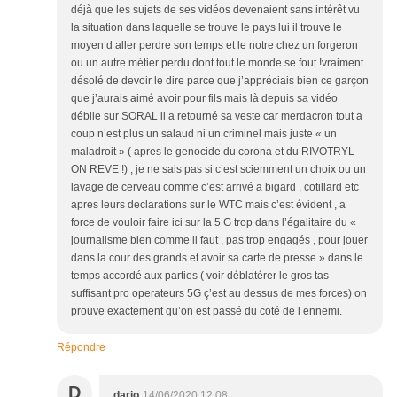
déjà que les sujets de ses vidéos devenaient sans intérêt vu
la situation dans laquelle se trouve le pays lui il trouve le
moyen d aller perdre son temps et le notre chez un forgeron
ou un autre métier perdu dont tout le monde se fout !vraiment
désolé de devoir le dire parce que j’appréciais bien ce garçon
que j’aurais aimé avoir pour fils mais là depuis sa vidéo
débile sur SORAL il a retourné sa veste car merdacron tout a
coup n’est plus un salaud ni un criminel mais juste « un
maladroit » ( apres le genocide du corona et du RIVOTRYL
ON REVE !) , je ne sais pas si c’est sciemment un choix ou un
lavage de cerveau comme c’est arrivé a bigard , cotillard etc
apres leurs declarations sur le WTC mais c’est évident , a
force de vouloir faire ici sur la 5 G trop dans l’égalitaire du «
journalisme bien comme il faut , pas trop engagés , pour jouer
dans la cour des grands et avoir sa carte de presse » dans le
temps accordé aux parties ( voir déblatérer le gros tas
suffisant pro operateurs 5G ç’est au dessus de mes forces) on
prouve exactement qu’on est passé du coté de l ennemi.
Répondre
D
dario
14/06/2020 12:08