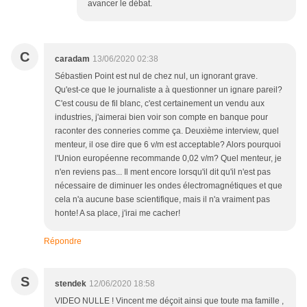
avancer le débat.
C
caradam
13/06/2020 02:38
Sébastien Point est nul de chez nul, un ignorant grave.
Qu'est-ce que le journaliste a à questionner un ignare pareil?
C'est cousu de fil blanc, c'est certainement un vendu aux
industries, j'aimerai bien voir son compte en banque pour
raconter des conneries comme ça. Deuxième interview, quel
menteur, il ose dire que 6 v/m est acceptable? Alors pourquoi
l'Union européenne recommande 0,02 v/m? Quel menteur, je
n'en reviens pas... Il ment encore lorsqu'il dit qu'il n'est pas
nécessaire de diminuer les ondes électromagnétiques et que
cela n'a aucune base scientifique, mais il n'a vraiment pas
honte! A sa place, j'irai me cacher!
Répondre
S
stendek
12/06/2020 18:58
VIDEO NULLE ! Vincent me déçoit ainsi que toute ma famille ,