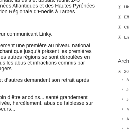
énées Atlantiques et des Hautes Pyrénées
Uk
ction Régionale d’Enedis à Tarbes.
Ef
Cl
ur communicant Linky.
En
inement une première au niveau national
sachant que jusqu’à présent les premières
les autres régions se sont déroulées en
Arch
tous les abus et infractions commis par
agers.
20
 et d’autres demandent son retrait après
A
J
loin d’être anodins... santé grandement
J
privée, harcèlement, abus de faiblesse sur
eurs...
M
A
M