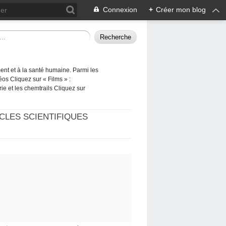
Connexion
+
Créer mon blog
ement et à la santé humaine. Parmi les
éos Cliquez sur « Films » :
rie et les chemtrails Cliquez sur
CLES SCIENTIFIQUES