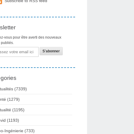
Subscribe to RSS feed
letter
z-vous pour être averti des nouveaux
s publiés.
gories
tualités
(7339)
nté
(1279)
tualité
(1195)
vid
(1193)
o-Ingénierie
(733)