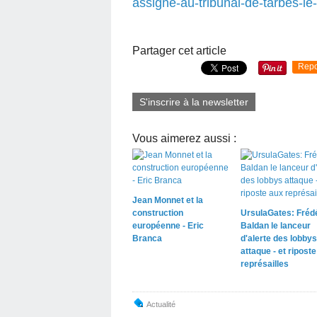
assigne-au-tribunal-de-tarbes-le
Partager cet article
Repo
S'inscrire à la newsletter
Vous aimerez aussi :
Jean Monnet et la
construction
UrsulaGates: Fréd
européenne - Eric
Baldan le lanceur
Branca
d'alerte des lobbys
attaque - et ripost
représailles
Actualité