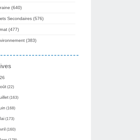
raine
(640)
fets Secondaires
(576)
imat
(477)
vironnement
(383)
ives
26
oût
(22)
uillet
(163)
uin
(168)
ai
(173)
vril
(160)
ars