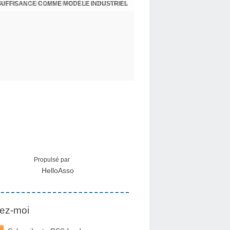
NSUFFISANCE COMME MODÈLE INDUSTRIEL
 MÉDICAL SUR LES EFFETS SECONDAIRES
Propulsé par
HelloAsso
ez-moi