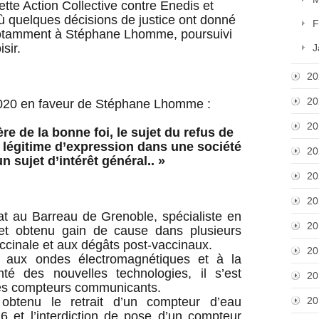
ette Action Collective contre Enedis et
où quelques décisions de justice ont donné
F
notamment à Stéphane Lhomme, poursuivi
sir.
J
20
20
2020 en faveur de Stéphane Lhomme :
20
ère de la bonne foi, le sujet du refus de
 légitime d’expression dans une société
20
 sujet d’intérêt général.. »
20
20
at au Barreau de Grenoble, spécialiste en
20
 et obtenu gain de cause dans plusieurs
vaccinale et aux dégâts post-vaccinaux.
20
s aux ondes électromagnétiques et à la
té des nouvelles technologies, il s’est
20
es compteurs communicants.
 obtenu le retrait d’un compteur d’eau
20
et l’interdiction de pose d’un compteur