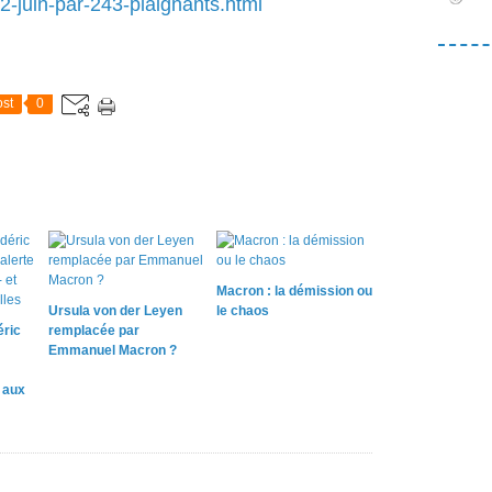
-2-juin-par-243-plaignants.html
st
0
Macron : la démission ou
Ursula von der Leyen
le chaos
éric
remplacée par
Emmanuel Macron ?
e aux