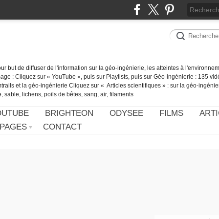
our but de diffuser de l'information sur la géo-ingénierie, les atteintes à l'environn
ge : Cliquez sur « YouTube », puis sur Playlists, puis sur Géo-ingénierie : 135 vid
ails et la géo-ingénierie Cliquez sur « Articles scientifiques » : sur la géo-ingénie
 sable, lichens, poils de bêtes, sang, air, filaments
OUTUBE
BRIGHTEON
ODYSEE
FILMS
ARTI
PAGES
CONTACT