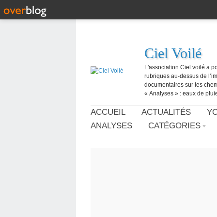
Ciel Voilé
L'association Ciel voilé a p
rubriques au-dessus de l’ima
documentaires sur les chemtr
« Analyses » : eaux de pluie,
ACCUEIL
ACTUALITÉS
Y
ANALYSES
CATÉGORIES