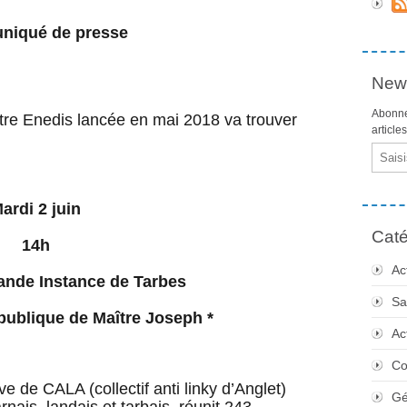
iqué de presse
News
Abonne
ontre Enedis lancée en mai 2018 va trouver
article
Email
ardi 2 juin
Caté
14h
Ac
ande Instance de Tarbes
Sa
 publique de Maître Joseph *
Ac
Co
tive de CALA (collectif anti linky d’Anglet)
Gé
rnais, landais et tarbais, réunit 243