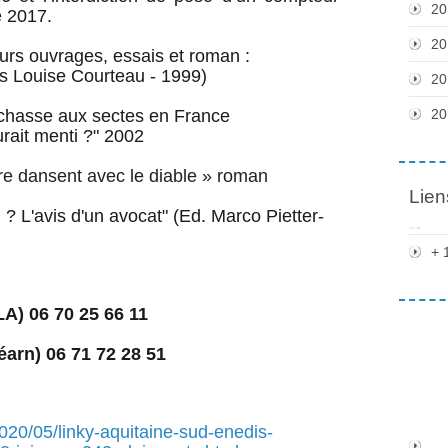
20
 2017.
20
eurs ouvrages, essais et roman :
ons Louise Courteau - 1999)
20
a chasse aux sectes en France
20
rait menti ?" 2002
re dansent avec le diable » roman
Lien
 ? L'avis d'un avocat" (Ed. Marco Pietter-
+ 
A) 06 70 25 66 11
éarn) 06 71 72 28 51
2020/05/linky-aquitaine-sud-enedis-