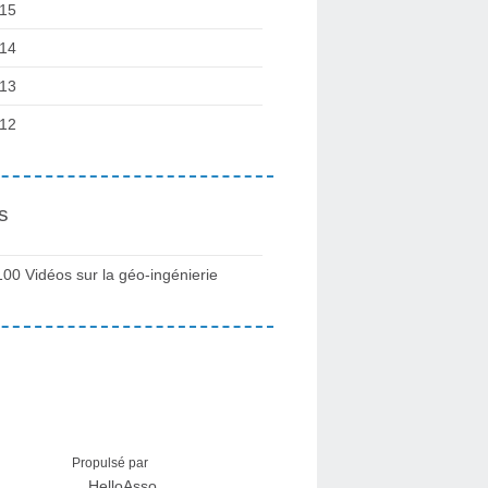
15
14
13
12
s
100 Vidéos sur la géo-ingénierie
Propulsé par
HelloAsso