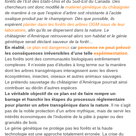
forêts de l’Est des États-Unis et du Sud-Est du Canada. Des
chercheurs ont donc modifié le
matériel génétique du châtaignier
de manière à ce que l’espèce d’arbre soit résistante à l’acide
oxalique produit par le champignon. Dès que possible, ils
espèrent
planter dans les forêts des arbres OGM issus de leur
laboratoire
, afin qu’ils se dispersent dans la nature. Le
châtaignier d’Amérique retrouverait alors son habitat et le génie
génétique serait déclaré sauveur de la forêt…
En réalité
,
ce plan est dangereux
car
personne ne peut prévoir
les conséquences irréversibles d’une telle
expérimentation
.
Les forêts sont des communautés biologiques extrêmement
complexes. Il n’existe pas d’études à long terme sur la manière
dont les arbres transgéniques interagissent avec les divers
écosystèmes, insectes, oiseaux et autres animaux sauvages.
Le prétendu sauvetage du châtaignier d’Amérique pourrait ainsi
contribuer au déclin d’autres espèces.
Le véritable objectif de ce plan est de faire rompre un
barrage et franchir les étapes du processus réglementaire
pour planter un arbre transgénique dans la nature
. Il ne s’agit
pas de la noble protection d’un arbre mythique, mais de servir les
intérêts économiques de l’industrie de la pâte à papier ou des
granulés de bois.
Le génie génétique ne protège pas les forêts et la haute
technologie est une approche totalement erronée. La crise du