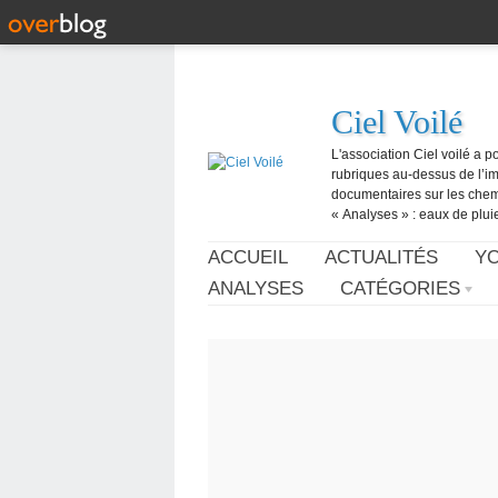
Ciel Voilé
L'association Ciel voilé a p
rubriques au-dessus de l’ima
documentaires sur les chemtr
« Analyses » : eaux de pluie,
ACCUEIL
ACTUALITÉS
Y
ANALYSES
CATÉGORIES