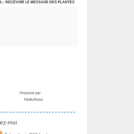
L : RECEVOIR LE MESSAGE DES PLANTES
BIG PHARMA HORS DE CONTRÔLE : LA HAS (HAUTE AUTORITÉ DE SANTÉ) MENACE DE BALANCER LES COUPABLES !
Propulsé par
HelloAsso
ez-moi