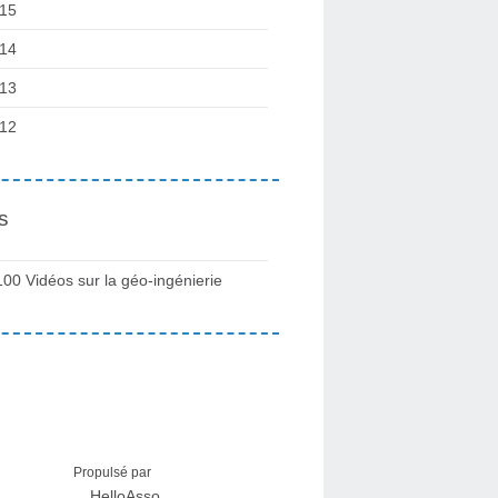
15
14
13
12
s
100 Vidéos sur la géo-ingénierie
Propulsé par
HelloAsso