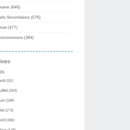
raine
(640)
fets Secondaires
(576)
imat
(477)
vironnement
(384)
ives
26
oût
(32)
uillet
(163)
uin
(168)
ai
(173)
vril
(160)
ars