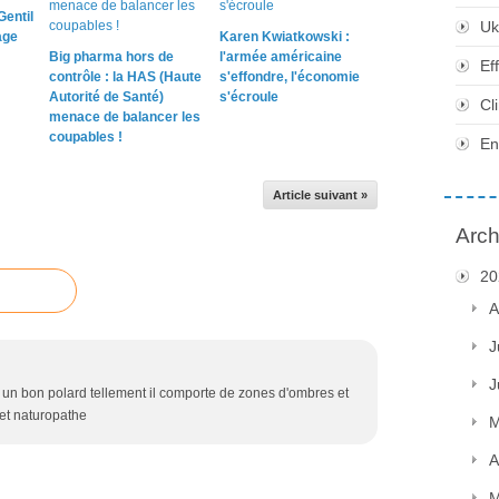
Gentil
Uk
age
Karen Kwiatkowski :
Big pharma hors de
l'armée américaine
Ef
contrôle : la HAS (Haute
s'effondre, l'économie
Autorité de Santé)
s'écroule
Cl
menace de balancer les
coupables !
En
Article suivant »
Arch
20
A
J
J
re un bon polard tellement il comporte de zones d'ombres et
 et naturopathe
M
A
M