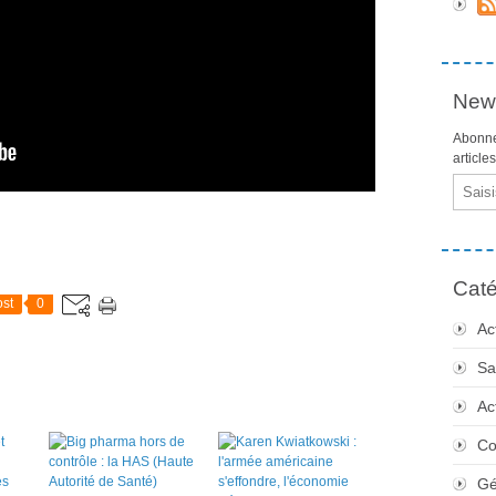
News
Abonne
article
Email
Caté
st
0
Ac
Sa
Ac
Co
Gé