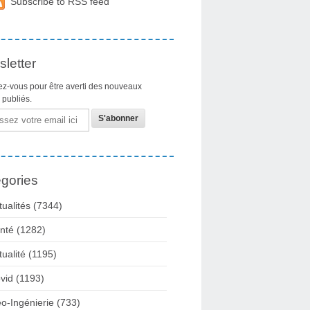
Subscribe to RSS feed
letter
z-vous pour être averti des nouveaux
s publiés.
gories
tualités
(7344)
nté
(1282)
tualité
(1195)
vid
(1193)
o-Ingénierie
(733)