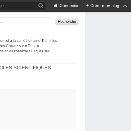
Connexion
+
Créer mon blog
ement et à la santé humaine. Parmi les
éos Cliquez sur « Films » :
rie et les chemtrails Cliquez sur
CLES SCIENTIFIQUES