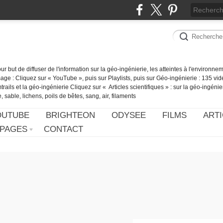
our but de diffuser de l'information sur la géo-ingénierie, les atteintes à l'environn
ge : Cliquez sur « YouTube », puis sur Playlists, puis sur Géo-ingénierie : 135 vid
ails et la géo-ingénierie Cliquez sur « Articles scientifiques » : sur la géo-ingénie
 sable, lichens, poils de bêtes, sang, air, filaments
OUTUBE
BRIGHTEON
ODYSEE
FILMS
ARTI
PAGES
CONTACT