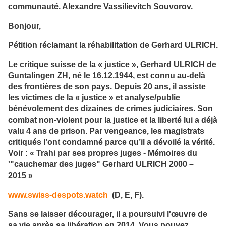
communauté. Alexandre Vassilievitch Souvorov.
Bonjour,
Pétition réclamant la réhabilitation de Gerhard ULRICH.
Le critique suisse de la « justice », Gerhard ULRICH de
Guntalingen ZH, né le 16.12.1944, est connu au-delà
des frontières de son pays. Depuis 20 ans, il assiste
les victimes de la « justice » et analyse/publie
bénévolement des dizaines de crimes judiciaires. Son
combat non-violent pour la justice et la liberté lui a déjà
valu 4 ans de prison. Par vengeance, les magistrats
critiqués l’ont condamné parce qu’il a dévoilé la vérité.
Voir : « Trahi par ses propres juges - Mémoires du
ʹ"cauchemar des juges" Gerhard ULRICH 2000 –
2015 »
www.swiss-despots.watch
(D, E, F).
Sans se laisser décourager, il a poursuivi l'œuvre de
sa vie après sa libération en 2014. Vous pouvez