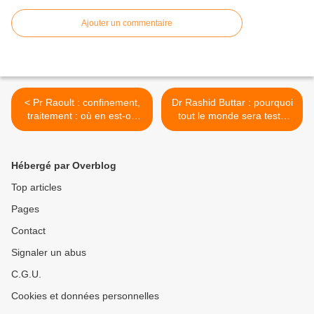
Ajouter un commentaire
< Pr Raoult : confinement,
Dr Rashid Buttar : pourquoi
traitement : où en est-on
tout le monde sera testé
avec le Covid-19 ? ?
positif au Covid-19 ? >
Hébergé par Overblog
Top articles
Pages
Contact
Signaler un abus
C.G.U.
Cookies et données personnelles