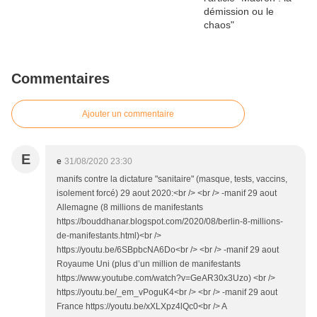
Commentaires
Ajouter un commentaire
E
e
31/08/2020 23:30
manifs contre la dictature "sanitaire" (masque, tests, vaccins,
isolement forcé) 29 aout 2020:<br /> <br /> -manif 29 aout
Allemagne (8 millions de manifestants
https://bouddhanar.blogspot.com/2020/08/berlin-8-millions-
de-manifestants.html)<br />
https://youtu.be/6SBpbcNA6Do<br /> <br /> -manif 29 aout
Royaume Uni (plus d’un million de manifestants
https://www.youtube.com/watch?v=GeAR30x3Uzo) <br />
https://youtu.be/_em_vPoguK4<br /> <br /> -manif 29 aout
France https://youtu.be/xXLXpz4lQc0<br /> A