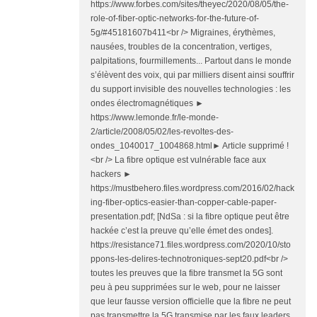
https://www.forbes.com/sites/theyec/2020/08/05/the-
role-of-fiber-optic-networks-for-the-future-of-
5g/#45181607b411<br /> Migraines, érythèmes,
nausées, troubles de la concentration, vertiges,
palpitations, fourmillements... Partout dans le monde
s’élèvent des voix, qui par milliers disent ainsi souffrir
du support invisible des nouvelles technologies : les
ondes électromagnétiques ►
https://www.lemonde.fr/le-monde-
2/article/2008/05/02/les-revoltes-des-
ondes_1040017_1004868.html► Article supprimé !
<br /> La fibre optique est vulnérable face aux
hackers ►
https://mustbehero.files.wordpress.com/2016/02/hack
ing-fiber-optics-easier-than-copper-cable-paper-
presentation.pdf; [NdSa : si la fibre optique peut être
hackée c’est la preuve qu’elle émet des ondes].
https://resistance71.files.wordpress.com/2020/10/sto
ppons-les-delires-technotroniques-sept20.pdf<br />
toutes les preuves que la fibre transmet la 5G sont
peu à peu supprimées sur le web, pour ne laisser
que leur fausse version officielle que la fibre ne peut
pas transmettre la 5G transmise par les faux leaders