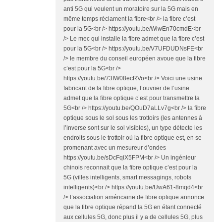
anti 5G qui veulent un moratoire sur la 5G mais en
même temps réclament la fibre<br /> la fibre c’est
pour la 5G<br /> https://youtu.be/WlwEn70cmdE<br
/> Le mec qui installe la fibre admet que la fibre c’est
pour la 5G<br /> https://youtu.be/V7UFDUDNsFE<br
/> le membre du conseil européen avoue que la fibre
c’est pour la 5G<br />
https://youtu.be/73IW08ecRVo<br /> Voici une usine
fabricant de la fibre optique, l’ouvrier de l’usine
admet que la fibre optique c’est pour transmettre la
5G<br /> https://youtu.be/QOuD7aLLv7g<br /> la fibre
optique sous le sol sous les trottoirs (les antennes à
l’inverse sont sur le sol visibles), un type détecte les
endroits sous le trottoir où la fibre optique est, en se
promenant avec un mesureur d’ondes
https://youtu.be/sDcFqiX5FPM<br /> Un ingénieur
chinois reconnait que la fibre optique c’est pour la
5G (villes intelligents, smart messagings, robots
intelligents)<br /> https://youtu.be/UwA61-8mqd4<br
/> l’association américaine de fibre optique annonce
que la fibre optique répand la 5G en étant connecté
aux cellules 5G, donc plus il y a de cellules 5G, plus