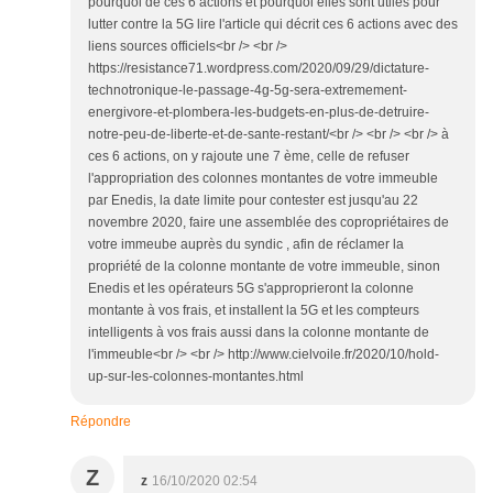
pourquoi de ces 6 actions et pourquoi elles sont utiles pour
lutter contre la 5G lire l'article qui décrit ces 6 actions avec des
liens sources officiels<br /> <br />
https://resistance71.wordpress.com/2020/09/29/dictature-
technotronique-le-passage-4g-5g-sera-extremement-
energivore-et-plombera-les-budgets-en-plus-de-detruire-
notre-peu-de-liberte-et-de-sante-restant/<br /> <br /> <br /> à
ces 6 actions, on y rajoute une 7 ème, celle de refuser
l'appropriation des colonnes montantes de votre immeuble
par Enedis, la date limite pour contester est jusqu'au 22
novembre 2020, faire une assemblée des copropriétaires de
votre immeube auprès du syndic , afin de réclamer la
propriété de la colonne montante de votre immeuble, sinon
Enedis et les opérateurs 5G s'approprieront la colonne
montante à vos frais, et installent la 5G et les compteurs
intelligents à vos frais aussi dans la colonne montante de
l'immeuble<br /> <br /> http://www.cielvoile.fr/2020/10/hold-
up-sur-les-colonnes-montantes.html
Répondre
Z
z
16/10/2020 02:54