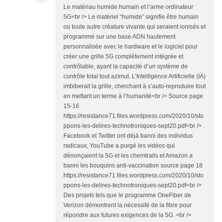
Le matériau humide humain et l’arme ordinateur
5G<br /> Le matériel “humide” signifie être humain
ou toute autre créature vivante qui seraient ionisés et
programmé sur une base ADN hautement
personnalisée avec le hardware et le logiciel pour
créer une grille 5G complètement intégrée et
contrôlable, ayant la capacité d’un système de
contrôle total tout azimut. L’Intelligence Artificielle (IA)
imbiberait la grille, cherchant à s’auto-reproduire tout
en mettant un terme à l’humanité<br /> Source page
15-16
https://resistance71.files.wordpress.com/2020/10/sto
ppons-les-delires-technotroniques-sept20.pdf<br /> .
Facebook et Twitter ont déjà banni des individus
radicaux, YouTube a purgé les vidéos qui
dénonçaient la 5G et les chemtrails et Amazon a
banni les bouquins anti-vaccination source page 18
https://resistance71.files.wordpress.com/2020/10/sto
ppons-les-delires-technotroniques-sept20.pdf<br />
Des projets tels que le programme OneFiber de
Verizon démontrent la nécessité de la fibre pour
répondre aux futures exigences de la 5G. <br />