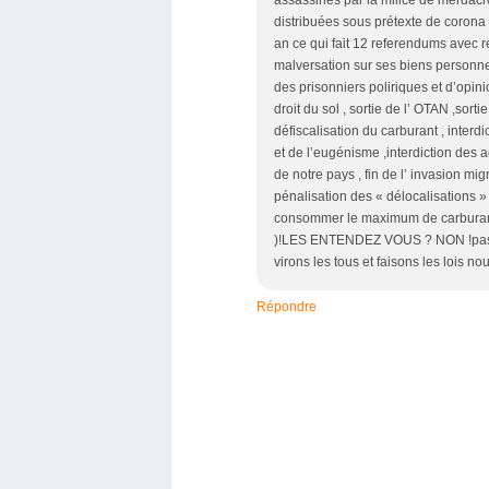
distribuées sous prétexte de corona
an ce qui fait 12 referendums avec ré
malversation sur ses biens personnel
des prisonniers poliriques et d’opinio
droit du sol , sortie de l’ OTAN ,sor
défiscalisation du carburant , interd
et de l’eugénisme ,interdiction des a
de notre pays , fin de l’ invasion migr
pénalisation des « délocalisations » 
consommer le maximum de carburant, f
)!LES ENTENDEZ VOUS ? NON !pas de
virons les tous et faisons les lo
Répondre