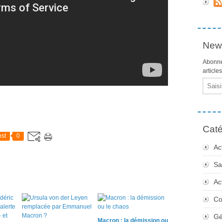
News
Abonne
article
Email
Caté
st
0
Ac
Sa
Ac
Co
Gé
Macron : la démission ou