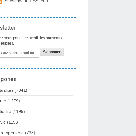
Subscribe to RSS feed
letter
z-vous pour être averti des nouveaux
s publiés.
gories
tualités
(7341)
nté
(1279)
tualité
(1195)
vid
(1193)
o-Ingénierie
(733)