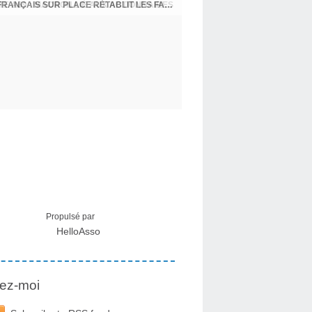
CRISE MIGRATOIRE À CEUTA : UN JEUNE FRANÇAIS SUR PLACE RÉTABLIT LES FAITS ! - RAPHAËL AYMA
Propulsé par
HelloAsso
ez-moi