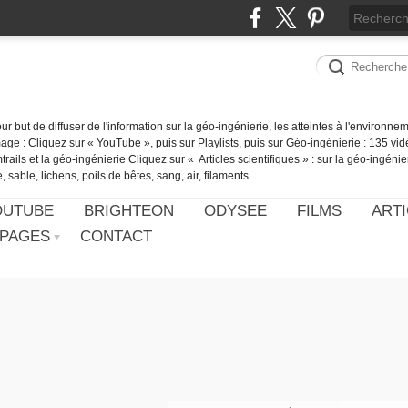
our but de diffuser de l'information sur la géo-ingénierie, les atteintes à l'environn
ge : Cliquez sur « YouTube », puis sur Playlists, puis sur Géo-ingénierie : 135 vid
ails et la géo-ingénierie Cliquez sur « Articles scientifiques » : sur la géo-ingénie
 sable, lichens, poils de bêtes, sang, air, filaments
OUTUBE
BRIGHTEON
ODYSEE
FILMS
ARTI
PAGES
CONTACT