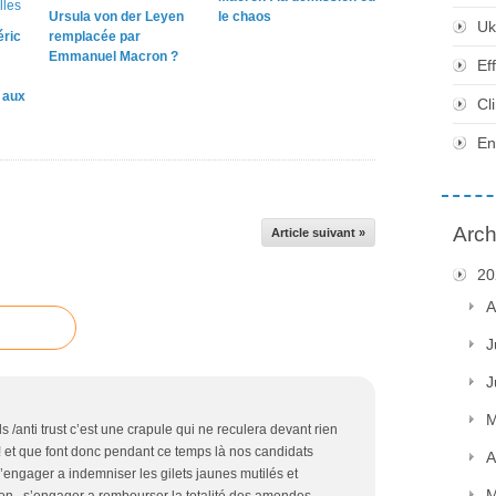
Ursula von der Leyen
le chaos
Uk
éric
remplacée par
Emmanuel Macron ?
Ef
e aux
Cl
En
Arch
Article suivant »
20
A
J
J
M
tels /anti trust c’est une crapule qui ne reculera devant rien
 ! et que font donc pendant ce temps là nos candidats
A
s’engager a indemniser les gilets jaunes mutilés et
M
on , s’engager a rembourser la totalité des amendes