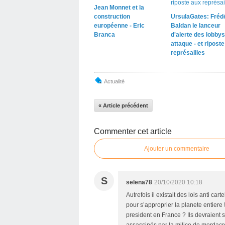
Jean Monnet et la
construction
UrsulaGates: Fréd
européenne - Eric
Baldan le lanceur
Branca
d'alerte des lobbys
attaque - et ripost
représailles
Actualité
« Article précédent
Commenter cet article
Ajouter un commentaire
S
selena78
20/10/2020 10:18
Autrefois il existait des lois anti car
pour s’approprier la planete entiere
president en France ? Ils devraient 
assassinés par la milice de merdacr