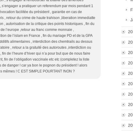
 , s’engager a pratiquer un referendum par mois pendant 1
F
vocation facilitée du président , garantie en cas de
s , retour du crime de haute trahison ,liberation immediatte
J
n , autorisation de la critique des points historiques , fin du
tie de l’europe ,retour au franc comme monnaie ,
20
iction de l’islam en France , fin du mariage PD et de la GPA
dditifs alimentaires , interdiction des chemtrails au dessus
20
atoire , retour a la gratuité des autoroutes ,interdiction ou
20
, fin de l’heure d’hiver qui n’a pour but que de nous faire
in de l’obligation vaccinale etc etc (completez la liste
20
 danger ! car ya bon le pognon du président ! alors
is nous mêmes ! C EST SIMPLE POURTANT !NON ?
20
20
20
20
20
20