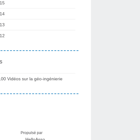
15
14
13
12
s
100 Vidéos sur la géo-ingénierie
Propulsé par
HelloAsso