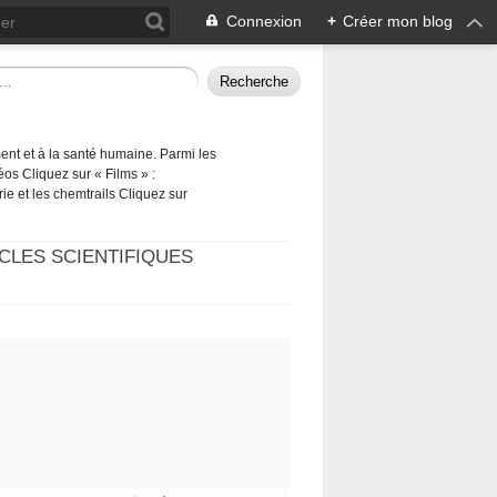
Connexion
+
Créer mon blog
ement et à la santé humaine. Parmi les
éos Cliquez sur « Films » :
rie et les chemtrails Cliquez sur
CLES SCIENTIFIQUES