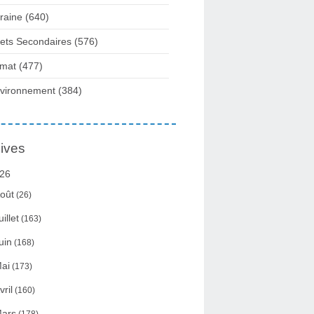
raine
(640)
fets Secondaires
(576)
imat
(477)
vironnement
(384)
ives
26
oût
(26)
uillet
(163)
uin
(168)
ai
(173)
vril
(160)
ars