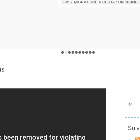
as
Suiv