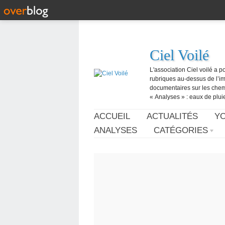
Ciel Voilé
L'association Ciel voilé a p
rubriques au-dessus de l’ima
documentaires sur les chemtr
« Analyses » : eaux de pluie,
ACCUEIL
ACTUALITÉS
Y
ANALYSES
CATÉGORIES