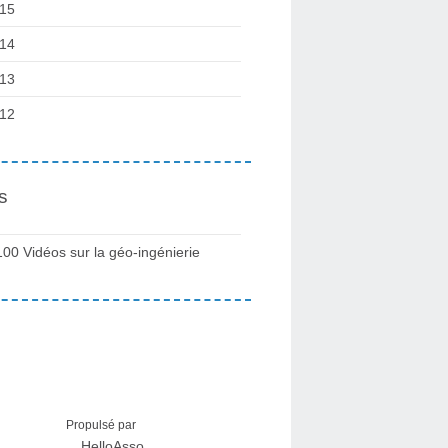
15
14
13
12
s
100 Vidéos sur la géo-ingénierie
Propulsé par
HelloAsso