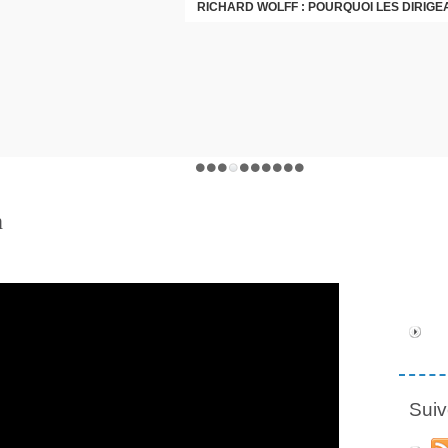
h
Suiv