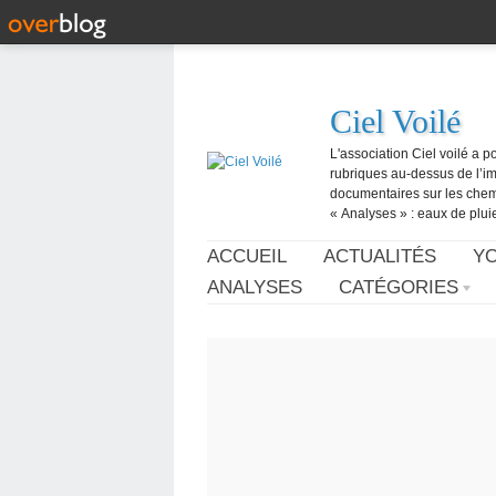
Ciel Voilé
L'association Ciel voilé a p
rubriques au-dessus de l’ima
documentaires sur les chemtr
« Analyses » : eaux de pluie,
ACCUEIL
ACTUALITÉS
Y
ANALYSES
CATÉGORIES