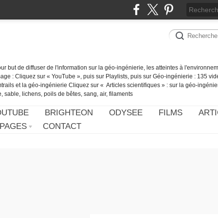
our but de diffuser de l'information sur la géo-ingénierie, les atteintes à l'environn
ge : Cliquez sur « YouTube », puis sur Playlists, puis sur Géo-ingénierie : 135 vid
ails et la géo-ingénierie Cliquez sur « Articles scientifiques » : sur la géo-ingénie
 sable, lichens, poils de bêtes, sang, air, filaments
OUTUBE
BRIGHTEON
ODYSEE
FILMS
ARTI
PAGES
CONTACT