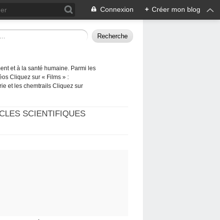
Connexion
+
Créer mon blog
ement et à la santé humaine. Parmi les
éos Cliquez sur « Films » :
rie et les chemtrails Cliquez sur
CLES SCIENTIFIQUES