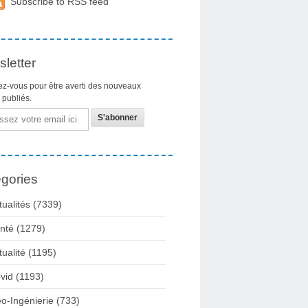
Subscribe to RSS feed
letter
z-vous pour être averti des nouveaux
s publiés.
gories
tualités
(7339)
nté
(1279)
tualité
(1195)
vid
(1193)
o-Ingénierie
(733)