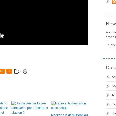
News
Abonne
article
Email
Caté
st
0
Ac
Sa
Ac
Co
Gé
Macron : la démission ou