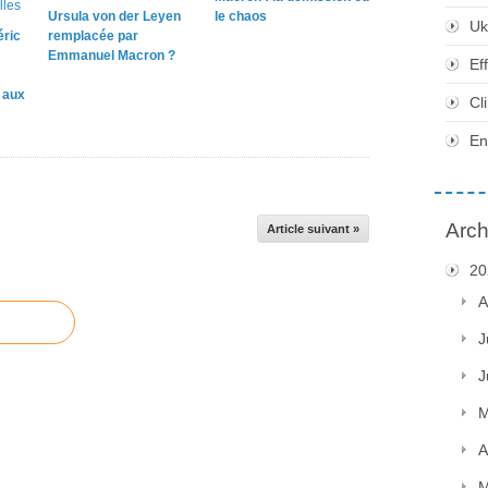
Ursula von der Leyen
le chaos
Uk
éric
remplacée par
Emmanuel Macron ?
Ef
e aux
Cl
En
Arch
Article suivant »
20
A
J
J
M
A
M