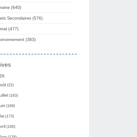
raine
(640)
fets Secondaires
(576)
imat
(477)
vironnement
(383)
ives
26
oût
(22)
uillet
(163)
uin
(168)
ai
(173)
vril
(160)
ars