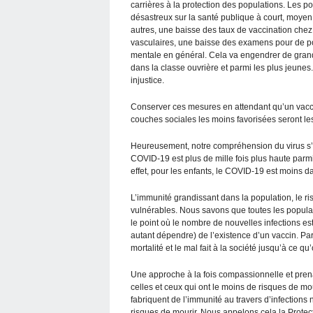
carrières à la protection des populations. Les p
désastreux sur la santé publique à court, moyen 
autres, une baisse des taux de vaccination chez
vasculaires, une baisse des examens pour de po
mentale en général. Cela va engendrer de grand
dans la classe ouvrière et parmi les plus jeunes
injustice.
Conserver ces mesures en attendant qu’un vacci
couches sociales les moins favorisées seront le
Heureusement, notre compréhension du virus s’am
COVID-19 est plus de mille fois plus haute parm
effet, pour les enfants, le COVID-19 est moins 
L’immunité grandissant dans la population, le ri
vulnérables. Nous savons que toutes les populatio
le point où le nombre de nouvelles infections e
autant dépendre) de l’existence d’un vaccin. Par
mortalité et le mal fait à la société jusqu’à ce qu
Une approche à la fois compassionnelle et prena
celles et ceux qui ont le moins de risques de mou
fabriquent de l’immunité au travers d’infections 
risques de mourir. Nous appelons cela la Protec