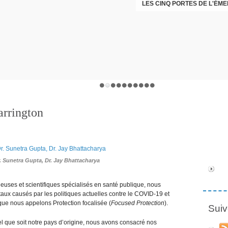
LES CINQ PORTES DE L'ÉM
CHRISTOPHE PERRET GENTI
arrington
Dr. Sunetra Gupta, Dr. Jay Bhattacharya
ieuses et scientifiques spécialisés en santé publique, nous
ux causés par les politiques actuelles contre le COVID-19 et
e nous appelons Protection focalisée (
Focused Protection
).
Suiv
l que soit notre pays d’origine, nous avons consacré nos