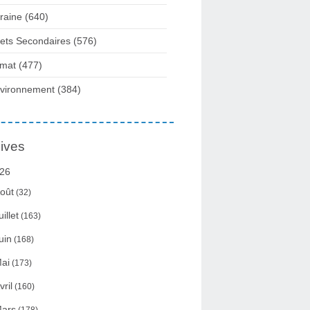
raine
(640)
fets Secondaires
(576)
imat
(477)
vironnement
(384)
ives
26
oût
(32)
uillet
(163)
uin
(168)
ai
(173)
vril
(160)
ars