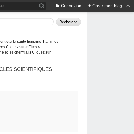
Connexion
+
Créer mon blog
ement et à la santé humaine. Parmi les
éos Cliquez sur « Films » :
rie et les chemtrails Cliquez sur
CLES SCIENTIFIQUES