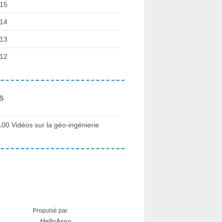
15
14
13
12
s
100 Vidéos sur la géo-ingénierie
Propulsé par
HelloAsso