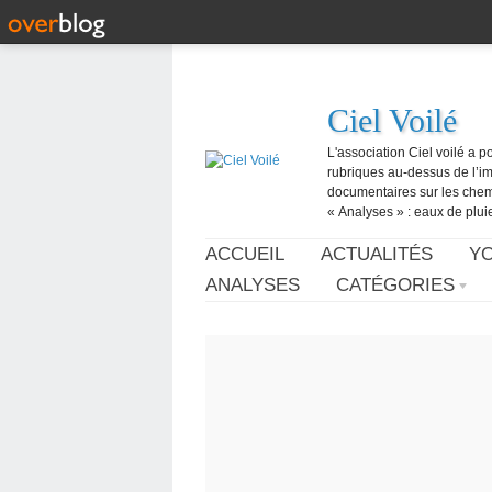
Ciel Voilé
L'association Ciel voilé a p
rubriques au-dessus de l’ima
documentaires sur les chemtr
« Analyses » : eaux de pluie,
ACCUEIL
ACTUALITÉS
Y
ANALYSES
CATÉGORIES