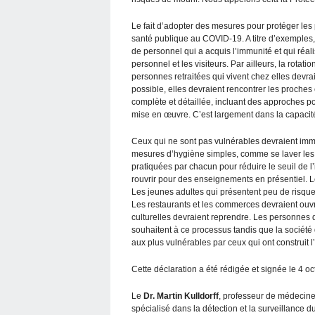
Le fait d’adopter des mesures pour protéger les 
santé publique au COVID-19. A titre d’exemples
de personnel qui a acquis l’immunité et qui ré
personnel et les visiteurs. Par ailleurs, la rotati
personnes retraitées qui vivent chez elles devrai
possible, elles devraient rencontrer les proches e
complète et détaillée, incluant des approches p
mise en œuvre. C’est largement dans la capacité
Ceux qui ne sont pas vulnérables devraient imm
mesures d’hygiène simples, comme se laver les ma
pratiquées par chacun pour réduire le seuil de l’
rouvrir pour des enseignements en présentiel. L
Les jeunes adultes qui présentent peu de risque
Les restaurants et les commerces devraient ouvrir.
culturelles devraient reprendre. Les personnes q
souhaitent à ce processus tandis que la société
aux plus vulnérables par ceux qui ont construit l
Cette déclaration a été rédigée et signée le 4 o
Le
Dr. Martin Kulldorff
, professeur de médecine 
spécialisé dans la détection et la surveillance 