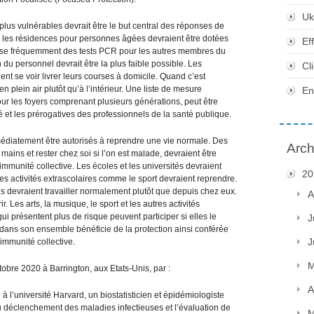
Uk
plus vulnérables devrait être le but central des réponses de
, les résidences pour personnes âgées devraient être dotées
Ef
alise fréquemment des tests PCR pour les autres membres du
on du personnel devrait être la plus faible possible. Les
Cl
ent se voir livrer leurs courses à domicile. Quand c’est
n plein air plutôt qu’à l’intérieur. Une liste de mesure
En
our les foyers comprenant plusieurs générations, peut être
 et les prérogatives des professionnels de la santé publique.
édiatement être autorisés à reprendre une vie normale. Des
Arch
ins et rester chez soi si l’on est malade, devraient être
immunité collective. Les écoles et les universités devraient
20
es activités extrascolaires comme le sport devraient reprendre.
s devraient travailler normalement plutôt que depuis chez eux.
A
 Les arts, la musique, le sport et les autres activités
ui présentent plus de risque peuvent participer si elles le
J
 dans son ensemble bénéficie de la protection ainsi conférée
J
’immunité collective.
M
ctobre 2020 à Barrington, aux Etats-Unis, par :
A
à l’université Harvard, un biostatisticien et épidémiologiste
du déclenchement des maladies infectieuses et l’évaluation de
M