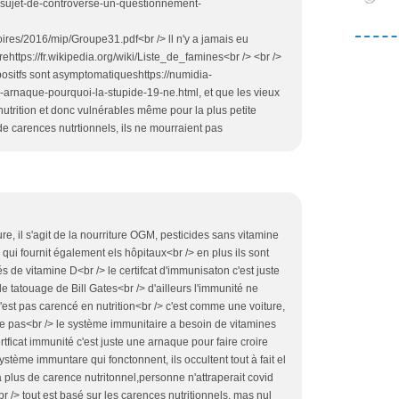
n-sujet-de-controverse-un-questionnement-
ires/2016/mip/Groupe31.pdf<br /> ll n'y a jamais eu
ehttps://fr.wikipedia.org/wiki/Liste_de_famines<br /> <br />
 positfs sont asymptomatiqueshttps://numidia-
arnaque-pourquoi-la-stupide-19-ne.html, et que les vieux
nutrition et donc vulnérables même pour la plus petite
 de carences nutrtionnels, ils ne mourraient pas
ure, il s'agit de la nourriture OGM, pesticides sans vitamine
qui fournit également els hôpitaux<br /> en plus ils sont
vés de vitamine D<br /> le certifcat d'immunisaton c'est juste
e tatouage de Bill Gates<br /> d'ailleurs l'immunité ne
n'est pas carencé en nutrition<br /> c'est comme une voiture,
le pas<br /> le système immunitaire a besoin de vitamines
rtficat immunité c'est juste une arnaque pour faire croire
stème immuntare qui fonctonnent, ils occultent tout à fait el
'a plus de carence nutritonnel,personne n'attraperait covid
r /> tout est basé sur les carences nutritionnels, mas nul