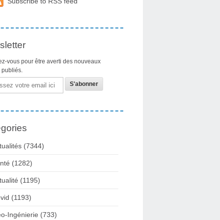
Subscribe to RSS feed
letter
z-vous pour être averti des nouveaux
s publiés.
gories
tualités
(7344)
nté
(1282)
tualité
(1195)
vid
(1193)
o-Ingénierie
(733)