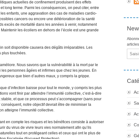
olitiques actuelles de confinement produisent des effets
et long terme. Parmi les conséquences, on peut citer, entre
 les enfants, une aggravation des cas de maladies cardio-
ssibles cancers ou encore une détérioration de la santé
s excès de mortalité dans les années à venir, notamment
News
. Maintenir les écoliers en dehors de l’école est une grande
Abonne
article
n soit disponible causera des dégâts irréparables. Les
Email
s plus touchées.
éliore. Nous savons que la vulnérabilité à la mort par le
i les personnes âgées et infirmes que chez les jeunes. En
dangereux que bien d’autres maux, y compris la grippe.
Caté
sque d’infection baisse pour tout le monde, y compris les plus
Ac
ns vont finir par atteindre l’immunité collective, c’est-à-dire
st stable, et que ce processus peut s’accompagner (sans pour
Sa
 conséquent, notre objectif devrait être de minimiser la
’on atteigne l’immunité collective.
Ac
nt en compte les risques et les bénéfices consiste à autoriser
Co
rir du virus de vivre leurs vies normalement afin qu’ils
naturelles tout en protégeant celles et ceux qui ont le plus de
Gé
tion Focalisée (Focused Protection).