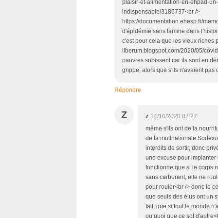
plaisir-et-alimentation-en-ehpad-u
indispensable/3186737<br />
https://documentation.ehesp.fr/memo
d'épidémie sans famine dans l'histoir
c'est pour cela que les vieux riches
liberum.blogspot.com/2020/05/covid-
pauvres subissent car ils sont en dé
grippe, alors que s'ils n'avaient pas
Répondre
Z
z
14/10/2020 07:27
même s'ils ont de la nourrit
de la multnationale Sodexo 
interdits de sortir, donc pri
une excuse pour implanter l
fonctionne que si le corps 
sans carburant, elle ne rou
pour rouler<br /> donc le ce
que seuls des élus ont un sy
fait, que si tout le monde n
ou quoi que ce sot d'autre<b