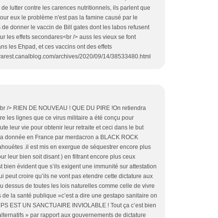
le de lutter contre les carences nutritionnels, ils parlent que
pour eux le problème n'est pas la famine causé par le
 de donner le vaccin de Bill gates dont les labos refusent
ur les effets secondares<br /> auss les vieux se font
ans les Ehpad, et ces vaccins ont des effets
yvarest.canalblog.com/archives/2020/09/14/38533480.html
n<br /> RIEN DE NOUVEAU ! QUE DU PIRE !On retiendra
tre les lignes que ce virus militaire a été conçu pour
ute leur vie pour obtenir leur retraite et ceci dans le but
e sera donnée en France par merdacron a BLACK ROCK
houètes .il est mis en exergue de séquestrer encore plus
 leur bien soit disant ) en filtrant encore plus ceux
est bien évident que s’ils exigent une immunité sur attestation
i peut croire qu’ils ne vont pas etendre cette dictature aux
au dessus de toutes les lois naturelles comme celle de vivre
s de la santé publique »c’est a dire une gestapo sanitaire on
ORPS EST UN SANCTUAIRE INVIOLABLE ! Tout ça c’est bien
lternatifs » par rapport aux gouvernements de dictature