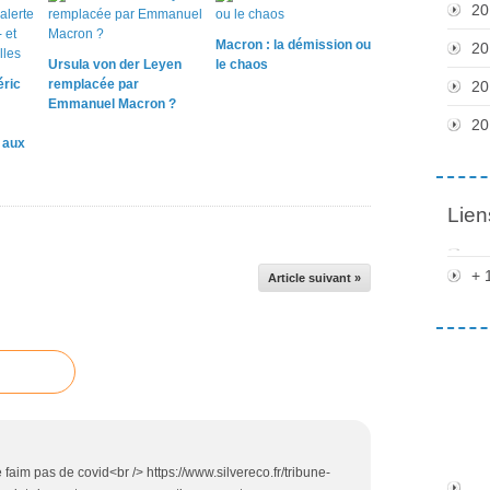
20
Macron : la démission ou
20
Ursula von der Leyen
le chaos
éric
remplacée par
20
Emmanuel Macron ?
20
e aux
Lien
+ 
Article suivant »
faim pas de covid<br /> https://www.silvereco.fr/tribune-