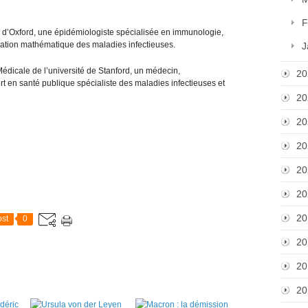
F
té d’Oxford, une épidémiologiste spécialisée en immunologie,
ation mathématique des maladies infectieuses.
J
Médicale de l’université de Stanford, un médecin,
20
rt en santé publique spécialiste des maladies infectieuses et
20
20
20
20
20
20
st
0
20
20
20