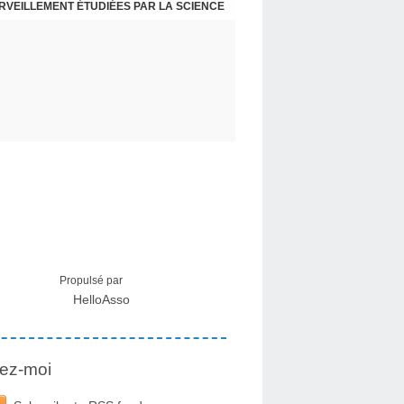
ERVEILLEMENT ÉTUDIÉES PAR LA SCIENCE
L : RECEVOIR LE MESSAGE DES PLANTES
Propulsé par
HelloAsso
ez-moi