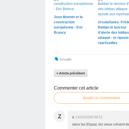
Jean Monnet et la
construction
UrsulaGates: Fréd
européenne - Eric
Baldan le lanceur
Branca
d'alerte des lobbys
attaque - et ripost
représailles
Actualité
« Article précédent
Commenter cet article
Ajouter un commentaire
Z
z
14/10/2020 06:51
dans les Ehpad, les vieux crèvent de 