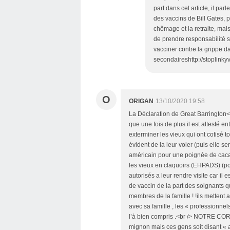
part dans cet article, il par
des vaccins de Bill Gates, 
chômage et la retraite, mais
de prendre responsabilité s
vacciner contre la grippe d
secondaireshttp://stoplink
O
ORIGAN
13/10/2020 19:58
La Déclaration de Great Barringto
que une fois de plus il est attesté en
exterminer les vieux qui ont cotisé to
évident de la leur voler (puis ell
américain pour une poignée de caca
les vieux en claquoirs (EHPADS) (pour
autorisés a leur rendre visite car il 
de vaccin de la part des soignants qu
membres de la famille ! !ils mettent 
avec sa famille , les « professionnel
l’à bien compris .<br /> NOTRE C
mignon mais ces gens soit disant « a