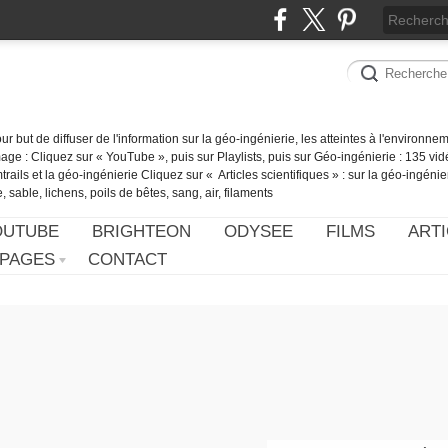
our but de diffuser de l'information sur la géo-ingénierie, les atteintes à l'environn
ge : Cliquez sur « YouTube », puis sur Playlists, puis sur Géo-ingénierie : 135 vid
ails et la géo-ingénierie Cliquez sur « Articles scientifiques » : sur la géo-ingénie
 sable, lichens, poils de bêtes, sang, air, filaments
OUTUBE
BRIGHTEON
ODYSEE
FILMS
ARTI
PAGES
CONTACT