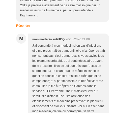
variants de l'encore mystérieux SRAS Cov 2 de l'automne
2019 je préfère évidemment ne pas être mal soigné par un
médecins imbu de lui-même et peu ou prou inféodé à
Bigpharma_.
Répondre
M
mon médecin antiHCQ
26/10/2020 21:08
J'ai demandé à mon médecin si en cas d'infection,
elle me prescrirait du plaquenil, elle m'a répondu : ah
non surtout pas, c'est dangereux, si vous saviez tous
les examens préalables qui sont nécessaires avant
de le prescrire ; il va de soi que dès que l'occasion
se présentera, je changerai de médecin car cette
question constitue un test infaillible d'éthique et de
compétence; et si par impossible la bébête vient me
chatouiller, je file à l'hôpital de Garches dans le
service du Pr Perronne. <br /> Mais c'est vrai qu'il
serait utile d'établir une liste officieuse des
établissements et médecins prescrivant le plaquenil
et disposant de stocks suffisants. <br /> En attendant,
mon médecin, crétine ou corrompue, se verra