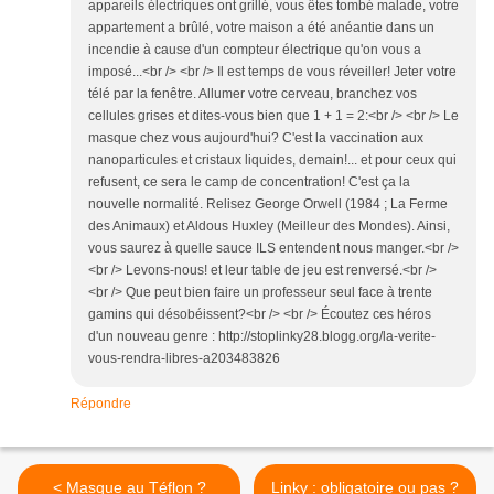
appareils électriques ont grillé, vous êtes tombé malade, votre
appartement a brûlé, votre maison a été anéantie dans un
incendie à cause d'un compteur électrique qu'on vous a
imposé...<br /> <br /> Il est temps de vous réveiller! Jeter votre
télé par la fenêtre. Allumer votre cerveau, branchez vos
cellules grises et dites-vous bien que 1 + 1 = 2:<br /> <br /> Le
masque chez vous aujourd'hui? C'est la vaccination aux
nanoparticules et cristaux liquides, demain!... et pour ceux qui
refusent, ce sera le camp de concentration! C'est ça la
nouvelle normalité. Relisez George Orwell (1984 ; La Ferme
des Animaux) et Aldous Huxley (Meilleur des Mondes). Ainsi,
vous saurez à quelle sauce ILS entendent nous manger.<br />
<br /> Levons-nous! et leur table de jeu est renversé.<br />
<br /> Que peut bien faire un professeur seul face à trente
gamins qui désobéissent?<br /> <br /> Écoutez ces héros
d'un nouveau genre : http://stoplinky28.blogg.org/la-verite-
vous-rendra-libres-a203483826
Répondre
< Masque au Téflon ?
Linky : obligatoire ou pas ?