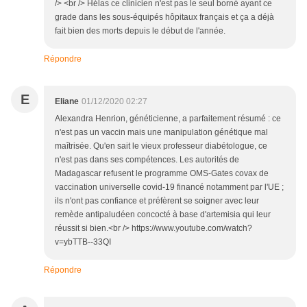
/> <br /> Hélas ce clinicien n'est pas le seul borné ayant ce
grade dans les sous-équipés hôpitaux français et ça a déjà
fait bien des morts depuis le début de l'année.
Répondre
E
Eliane
01/12/2020 02:27
Alexandra Henrion, généticienne, a parfaitement résumé : ce
n'est pas un vaccin mais une manipulation génétique mal
maîtrisée. Qu'en sait le vieux professeur diabétologue, ce
n'est pas dans ses compétences. Les autorités de
Madagascar refusent le programme OMS-Gates covax de
vaccination universelle covid-19 financé notamment par l'UE ;
ils n'ont pas confiance et préfèrent se soigner avec leur
remède antipaludéen concocté à base d'artemisia qui leur
réussit si bien.<br /> https://www.youtube.com/watch?
v=ybTTB--33QI
Répondre