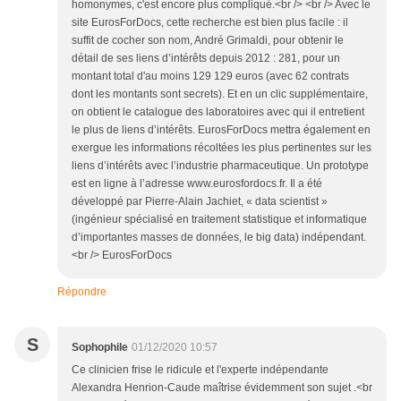
homonymes, c'est encore plus compliqué.<br /> <br /> Avec le
site EurosForDocs, cette recherche est bien plus facile : il
suffit de cocher son nom, André Grimaldi, pour obtenir le
détail de ses liens d’intérêts depuis 2012 : 281, pour un
montant total d'au moins 129 129 euros (avec 62 contrats
dont les montants sont secrets). Et en un clic supplémentaire,
on obtient le catalogue des laboratoires avec qui il entretient
le plus de liens d’intérêts. EurosForDocs mettra également en
exergue les informations récoltées les plus pertinentes sur les
liens d’intérêts avec l’industrie pharmaceutique. Un prototype
est en ligne à l’adresse www.eurosfordocs.fr. Il a été
développé par Pierre-Alain Jachiet, « data scientist »
(ingénieur spécialisé en traitement statistique et informatique
d’importantes masses de données, le big data) indépendant.
<br /> EurosForDocs
Répondre
S
Sophophile
01/12/2020 10:57
Ce clinicien frise le ridicule et l'experte indépendante
Alexandra Henrion-Caude maîtrise évidemment son sujet .<br