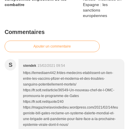
combattre
Commentaires
Ajouter un commentaire
S
stendek
15/02/2021 09:54
https://lemediaen442.fr/des-medecins-etablissent-un-lien-
entre-les-vaccins-pfizer-et-moderna-et-des-troubles-
sanguins-potentiellement-mortels/
https://fr.sott.net/article/36549-Un-nouveau-chef-de-l-OMC-
promouvra-le-programme-de-Gates
https://fr.sott.net/quote/240
https://magazinelavoixdedieu.wordpress.com/2021/02/14/leu
geniste-bill-gates-reclame-un-systeme-dalerte-mondial-et-
une-brigade-anti-pandemie-pour-faire-face-a-la-prochaine-
epidemie-virale-dont-il-nous/