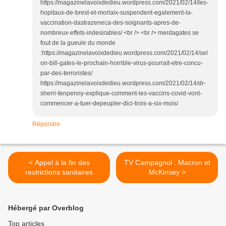
https://magazinelavoixdedieu.wordpress.com/2021/02/14/les-
hopitaux-de-brest-et-morlaix-suspendent-egalement-la-
vaccination-dastrazeneca-des-soignants-apres-de-
nombreux-effets-indesirables/ <br /> <br /> merdagates se
fout de la gueule du monde
:https://magazinelavoixdedieu.wordpress.com/2021/02/14/sel
on-bill-gates-le-prochain-horrible-virus-pourrait-etre-concu-
par-des-terroristes/
https://magazinelavoixdedieu.wordpress.com/2021/02/14/dr-
sherri-tenpenny-explique-comment-les-vaccins-covid-vont-
commencer-a-tuer-depeupler-dici-trois-a-six-mois/
Répondre
< Appel à la fin des
TV Campagnol : Macron et
restrictions sanitaires
McKinsey >
Hébergé par Overblog
Top articles