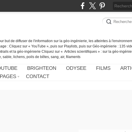
our but de diffuser de l'information sur la géo-ingénierie, les atteintes à l'environn
ge : Cliquez sur « YouTube », puis sur Playlists, puis sur Géo-ingénierie : 135 vid
ails et la géo-ingénierie Cliquez sur « Articles scientifiques » : sur la géo-ingénie
 sable, lichens, poils de bêtes, sang, air, filaments
OUTUBE
BRIGHTEON
ODYSEE
FILMS
ARTI
PAGES
CONTACT