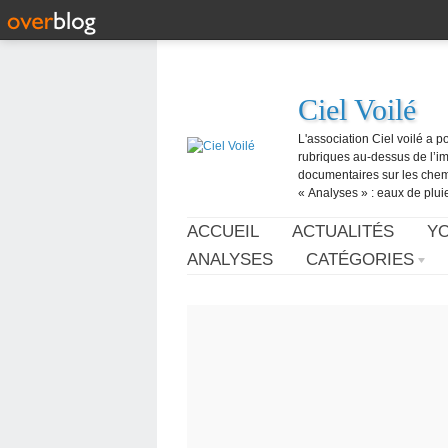
Ciel Voilé
L'association Ciel voilé a p
rubriques au-dessus de l’ima
documentaires sur les chemtr
« Analyses » : eaux de pluie,
ACCUEIL
ACTUALITÉS
Y
ANALYSES
CATÉGORIES