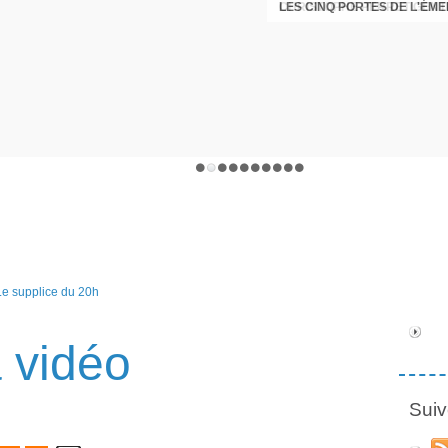
LES CINQ PORTES DE L'ÉM
CHRISTOPHE PERRET GENTI
 vidéo
Suiv