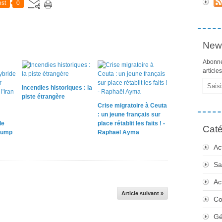
st
0
News
Abonne
article
Email
Incendies historiques : la
piste étrangère
Crise migratoire à Ceuta
: un jeune français sur
le
place rétablit les faits ! -
Caté
rump
Raphaël Ayma
Ac
Sa
Ac
Article suivant »
Co
Gé