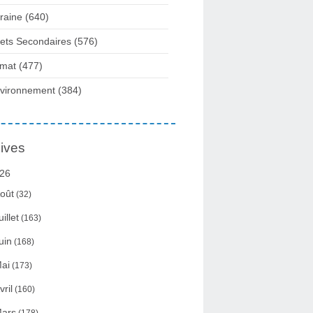
raine
(640)
fets Secondaires
(576)
imat
(477)
vironnement
(384)
ives
26
oût
(32)
uillet
(163)
uin
(168)
ai
(173)
vril
(160)
ars