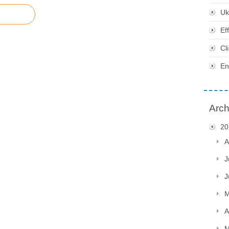
Uk
Ef
Cl
En
Arch
20
A
J
J
M
A
M