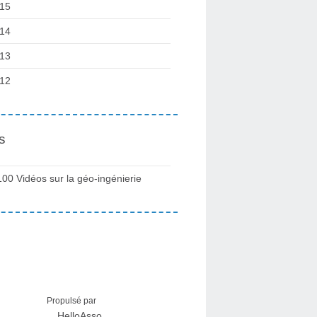
15
14
13
12
s
100 Vidéos sur la géo-ingénierie
Propulsé par
HelloAsso