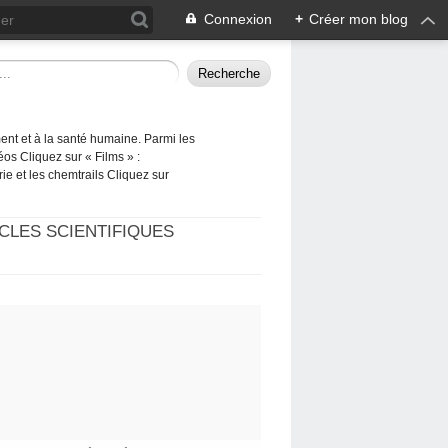
Connexion
+
Créer mon blog
ement et à la santé humaine. Parmi les
éos Cliquez sur « Films » :
rie et les chemtrails Cliquez sur
CLES SCIENTIFIQUES