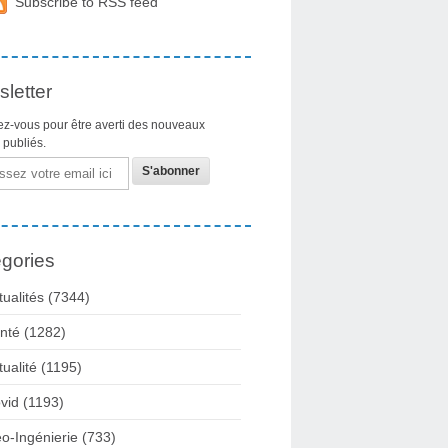
Subscribe to RSS feed
letter
z-vous pour être averti des nouveaux
s publiés.
gories
tualités
(7344)
nté
(1282)
tualité
(1195)
vid
(1193)
o-Ingénierie
(733)