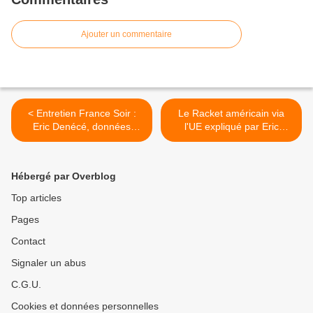
Ajouter un commentaire
< Entretien France Soir :
Le Racket américain via
Eric Denécé, données
l'UE expliqué par Eric
médicales
Denécé, J-M Quatrepoint et
Francis Cousin >
Hébergé par Overblog
Top articles
Pages
Contact
Signaler un abus
C.G.U.
Cookies et données personnelles