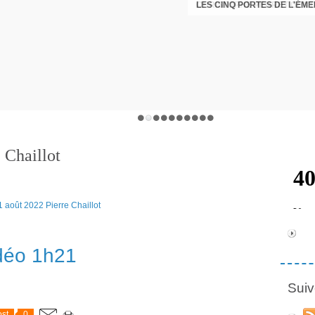
LES CINQ PORTES DE L'ÉM
CHRISTOPHE PERRET GENTI
 Chaillot
déo 1h21
Suiv
st
0