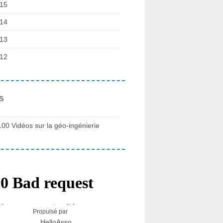
15
14
13
12
s
100 Vidéos sur la géo-ingénierie
Propulsé par
HelloAsso