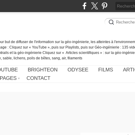
our but de diffuser de l'information sur la géo-ingénierie, les atteintes à l'environn
ge : Cliquez sur « YouTube », puis sur Playlists, puis sur Géo-ingénierie : 135 vid
ails et la géo-ingénierie Cliquez sur « Articles scientifiques » : sur la géo-ingénie
 sable, lichens, poils de bêtes, sang, air, filaments
OUTUBE
BRIGHTEON
ODYSEE
FILMS
ARTI
PAGES
CONTACT