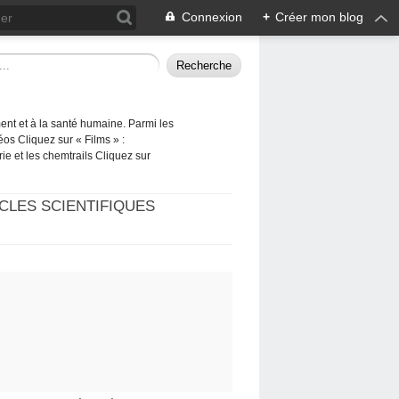
Connexion
+
Créer mon blog
ement et à la santé humaine. Parmi les
éos Cliquez sur « Films » :
rie et les chemtrails Cliquez sur
CLES SCIENTIFIQUES