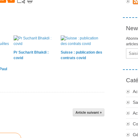
News
Abonne
article
Email
Pr Sucharit Bhakdi :
Suisse : publication des
covid
contrats covid
Paul
Caté
Ac
Sa
Article suivant »
Ac
Co
Gé