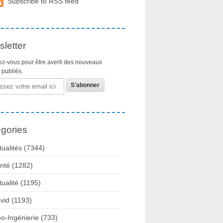
Subscribe to RSS feed
letter
z-vous pour être averti des nouveaux
s publiés.
gories
tualités
(7344)
nté
(1282)
tualité
(1195)
vid
(1193)
o-Ingénierie
(733)