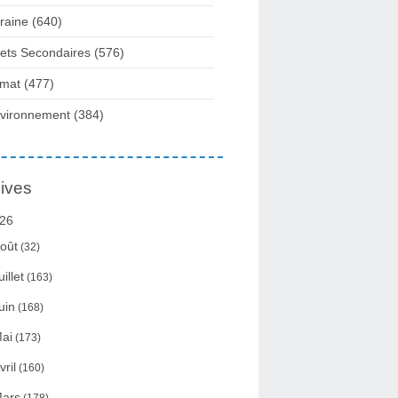
raine
(640)
fets Secondaires
(576)
imat
(477)
vironnement
(384)
ives
26
oût
(32)
uillet
(163)
uin
(168)
ai
(173)
vril
(160)
ars