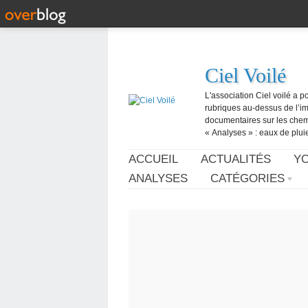
Ciel Voilé
L'association Ciel voilé a p
rubriques au-dessus de l’ima
documentaires sur les chemtr
« Analyses » : eaux de pluie,
ACCUEIL
ACTUALITÉS
Y
ANALYSES
CATÉGORIES