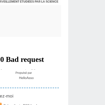
ERVEILLEMENT ÉTUDIÉES PAR LA SCIENCE
L : RECEVOIR LE MESSAGE DES PLANTES
Propulsé par
HelloAsso
ez-moi