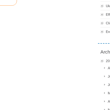
Uk
Ef
Cl
En
Arch
20
A
J
J
M
A
M