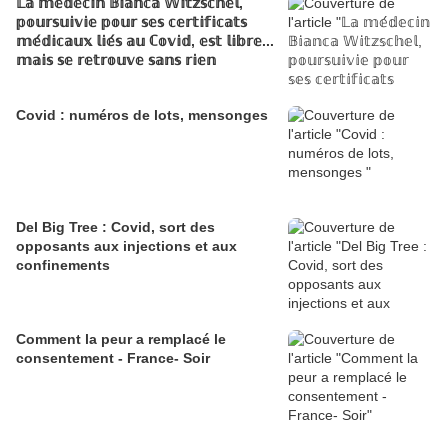
𝕃𝕒 𝕞𝕖́𝕕𝕖𝕔𝕚𝕟 𝔹𝕚𝕒𝕟𝕔𝕒 𝕎𝕚𝕥𝕫𝕤𝕔𝕙𝕖𝕝,
𝕡𝕠𝕦𝕣𝕤𝕦𝕚𝕧𝕚𝕖 𝕡𝕠𝕦𝕣 𝕤𝕖𝕤 𝕔𝕖𝕣𝕥𝕚𝕗𝕚𝕔𝕒𝕥𝕤
𝕞𝕖́𝕕𝕚𝕔𝕒𝕦𝕩 𝕝𝕚𝕖́𝕤 𝕒𝕦 ℂ𝕠𝕧𝕚𝕕, 𝕖𝕤𝕥 𝕝𝕚𝕓𝕣𝕖...
𝕞𝕒𝕚𝕤 𝕤𝕖 𝕣𝕖𝕥𝕣𝕠𝕦𝕧𝕖 𝕤𝕒𝕟𝕤 𝕣𝕚𝕖𝕟
Covid : numéros de lots, mensonges
Del Big Tree : Covid, sort des
opposants aux injections et aux
confinements
Comment la peur a remplacé le
consentement - France- Soir