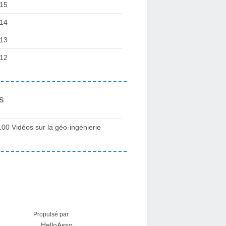
15
14
13
12
s
100 Vidéos sur la géo-ingénierie
Propulsé par
HelloAsso