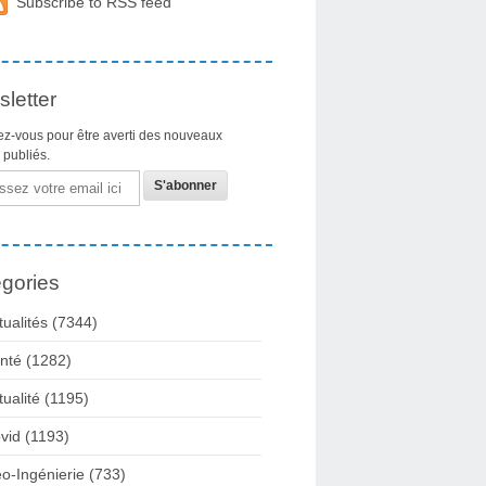
Subscribe to RSS feed
letter
z-vous pour être averti des nouveaux
s publiés.
gories
tualités
(7344)
nté
(1282)
tualité
(1195)
vid
(1193)
o-Ingénierie
(733)