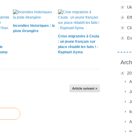
Uk
Ef
Incendies historiques : la
Cl
piste étrangère
Crise migratoire à Ceuta
En
: un jeune français sur
le
place rétablit les faits ! -
rump
Raphaël Ayma
Arch
20
A
Article suivant »
J
J
M
A
M