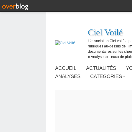
Ciel Voilé
L'association Ciel voilé a p
rubriques au-dessus de l’ima
documentaires sur les chemtr
« Analyses » : eaux de pluie,
ACCUEIL
ACTUALITÉS
Y
ANALYSES
CATÉGORIES