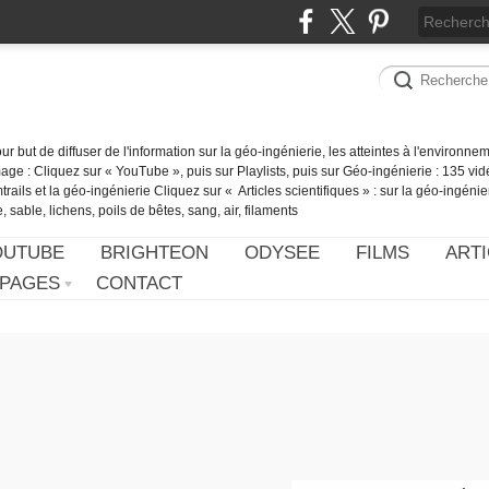
our but de diffuser de l'information sur la géo-ingénierie, les atteintes à l'environn
ge : Cliquez sur « YouTube », puis sur Playlists, puis sur Géo-ingénierie : 135 vid
ails et la géo-ingénierie Cliquez sur « Articles scientifiques » : sur la géo-ingénie
 sable, lichens, poils de bêtes, sang, air, filaments
OUTUBE
BRIGHTEON
ODYSEE
FILMS
ARTI
PAGES
CONTACT