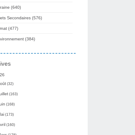
raine
(640)
fets Secondaires
(576)
imat
(477)
vironnement
(384)
ives
26
oût
(32)
uillet
(163)
uin
(168)
ai
(173)
vril
(160)
ars