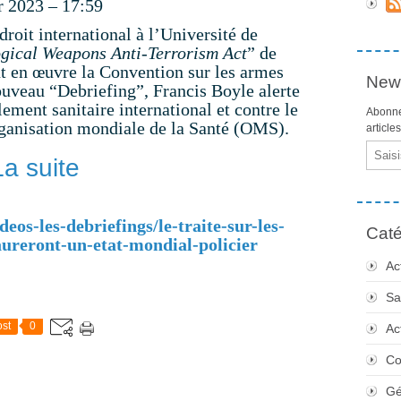
er 2023 – 17:59
droit international à l’Université de
ogical Weapons Anti-Terrorism Act
”
de
t en œuvre la Convention sur les armes
News
uveau “Debriefing”, Francis Boyle alerte
ment sanitaire international et contre le
Abonne
rganisation mondiale de la Santé (OMS).
article
Email
La suite
deos-les-debriefings/le-traite-sur-les-
Caté
ureront-un-etat-mondial-policier
Ac
Sa
st
0
Ac
Co
Gé