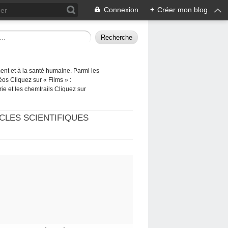
Connexion
+
Créer mon blog
ement et à la santé humaine. Parmi les
éos Cliquez sur « Films » :
rie et les chemtrails Cliquez sur
CLES SCIENTIFIQUES