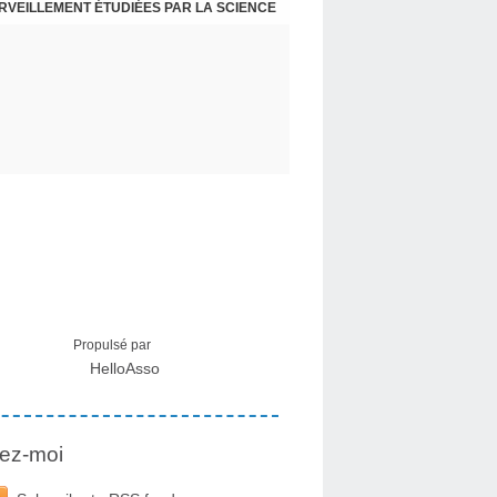
ERVEILLEMENT ÉTUDIÉES PAR LA SCIENCE
L : RECEVOIR LE MESSAGE DES PLANTES
Propulsé par
HelloAsso
ez-moi