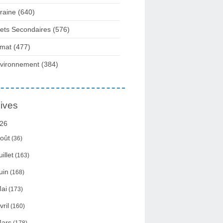
raine
(640)
fets Secondaires
(576)
imat
(477)
vironnement
(384)
ives
26
oût
(36)
uillet
(163)
uin
(168)
ai
(173)
vril
(160)
ars