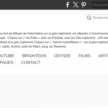
our but de diffuser de l'information sur la géo-ingénierie, les atteintes à l'environn
ge : Cliquez sur « YouTube », puis sur Playlists, puis sur Géo-ingénierie : 135 vid
ails et la géo-ingénierie Cliquez sur « Articles scientifiques » : sur la géo-ingénie
 sable, lichens, poils de bêtes, sang, air, filaments
OUTUBE
BRIGHTEON
ODYSEE
FILMS
ARTI
PAGES
CONTACT