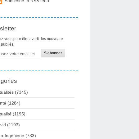
Subscribe to RSS feed
letter
z-vous pour être averti des nouveaux
s publiés.
gories
tualités
(7345)
nté
(1284)
tualité
(1195)
vid
(1193)
o-Ingénierie
(733)