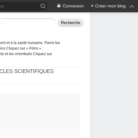
Connexion
+
Créer mon blog
ement et à la santé humaine. Parmi les
éos Cliquez sur « Films » :
rie et les chemtrails Cliquez sur
CLES SCIENTIFIQUES