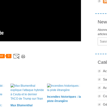
News
Abonne
article
Email
st
0
Caté
Ac
Sa
Ac
Co
Incendies historiques : la
piste étrangère
Gé
 :
Max Blumenthal