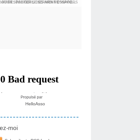
BATIER : DANGERS DES ARN MESSAGERS
USA - DR KORY : LA LICENCE DE SOIGNER OU RESPECTER LE SERMENT D'HIPPOCRATE CONTRE VENTS ET MARÉES
Propulsé par
HelloAsso
ez-moi