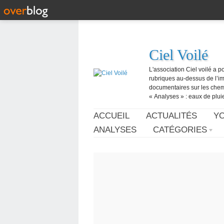
Ciel Voilé
L'association Ciel voilé a p
rubriques au-dessus de l’ima
documentaires sur les chemtr
« Analyses » : eaux de pluie,
ACCUEIL
ACTUALITÉS
Y
ANALYSES
CATÉGORIES