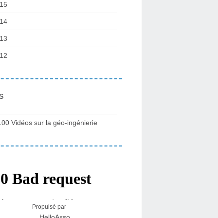
15
14
13
12
s
100 Vidéos sur la géo-ingénierie
Propulsé par
HelloAsso