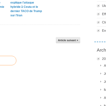
e
explique l'attaque
Uk
omie
hybride à Ceuta et le
dernier TACO de Trump
Ef
sur l'Iran
Cl
En
Article suivant »
Arch
20
A
J
J
M
A
M