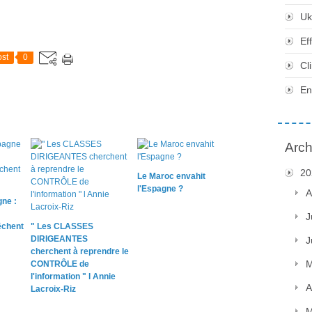
Uk
Ef
st
0
Cl
En
Arch
20
Le Maroc envahit
l'Espagne ?
A
ne :
J
chent
" Les CLASSES
DIRIGEANTES
J
cherchent à reprendre le
M
CONTRÔLE de
l'information " l Annie
A
Lacroix-Riz
M