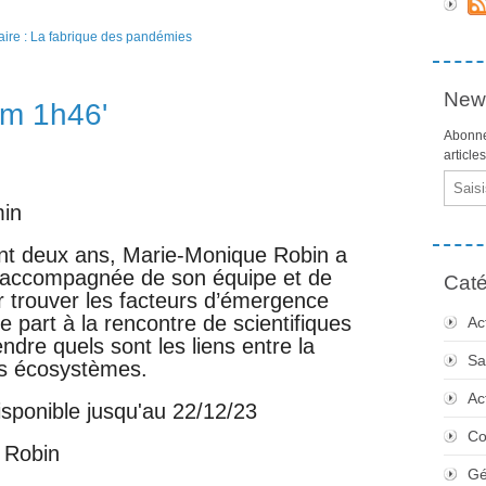
News
ilm 1h46'
Abonne
article
Email
min
nt deux ans, Marie-Monique Robin a
s accompagnée de son équipe et de
Caté
ur trouver les facteurs d’émergence
e part à la rencontre de scientifiques
Ac
dre quels sont les liens entre la
Sa
es écosystèmes.
Ac
isponible jusqu'au 22/12/23
Co
 Robin
Gé