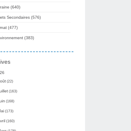
raine
(640)
fets Secondaires
(576)
imat
(477)
vironnement
(383)
ives
26
oût
(22)
uillet
(163)
uin
(168)
ai
(173)
vril
(160)
ars