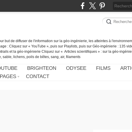
our but de diffuser de l'information sur la géo-ingénierie, les atteintes à l'environn
ge : Cliquez sur « YouTube », puis sur Playlists, puis sur Géo-ingénierie : 135 vid
ails et la géo-ingénierie Cliquez sur « Articles scientifiques » : sur la géo-ingénie
 sable, lichens, poils de bêtes, sang, air, filaments
OUTUBE
BRIGHTEON
ODYSEE
FILMS
ARTI
PAGES
CONTACT