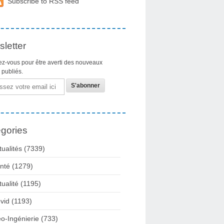
Subscribe to RSS feed
letter
z-vous pour être averti des nouveaux
s publiés.
gories
tualités
(7339)
nté
(1279)
tualité
(1195)
vid
(1193)
o-Ingénierie
(733)