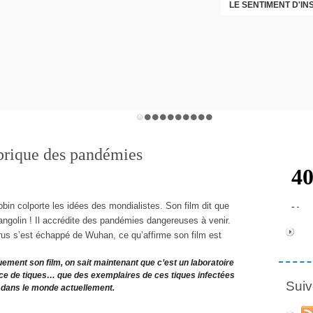
LE SENTIMENT D'I
DÉNI
brique des pandémies
bin colporte les idées des mondialistes. Son film dit que
angolin ! Il accrédite des pandémies dangereuses à venir.
irus s’est échappé de Wuhan, ce qu’affirme son film est
ment son film, on sait maintenant que c’est un laboratoire
èce de tiques… que des exemplaires de ces tiques infectées
Suiv
t dans le monde actuellement.