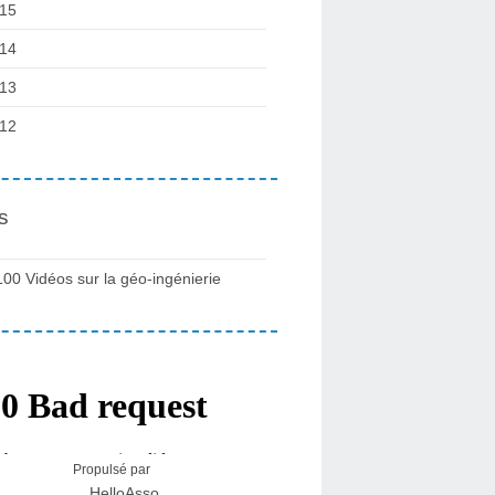
15
14
13
12
s
100 Vidéos sur la géo-ingénierie
Propulsé par
HelloAsso