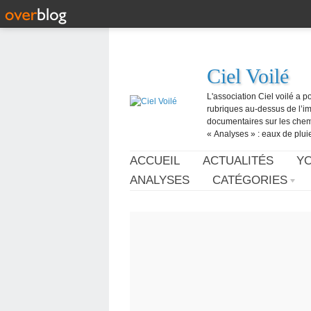
Ciel Voilé
L'association Ciel voilé a p
rubriques au-dessus de l’ima
documentaires sur les chemtr
« Analyses » : eaux de pluie,
ACCUEIL
ACTUALITÉS
Y
ANALYSES
CATÉGORIES