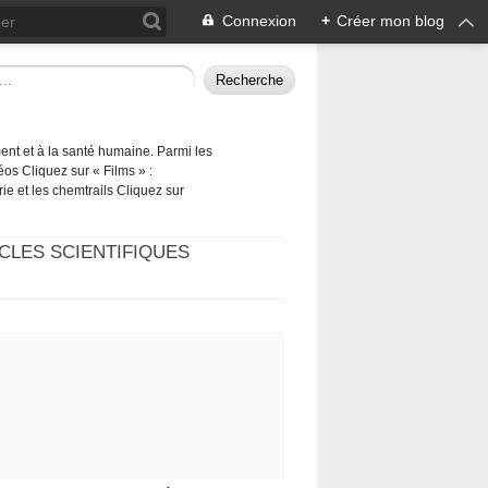
Connexion
+
Créer mon blog
ement et à la santé humaine. Parmi les
éos Cliquez sur « Films » :
rie et les chemtrails Cliquez sur
CLES SCIENTIFIQUES