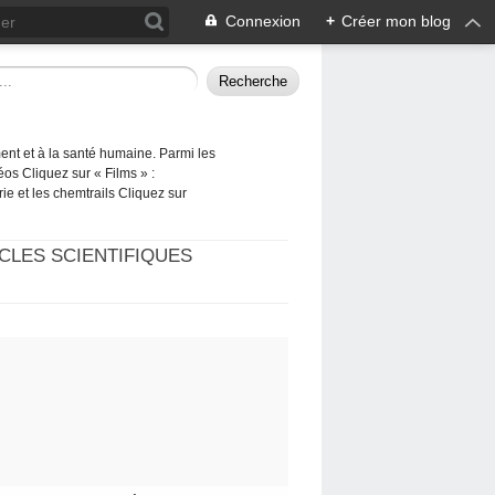
Connexion
+
Créer mon blog
ement et à la santé humaine. Parmi les
éos Cliquez sur « Films » :
rie et les chemtrails Cliquez sur
CLES SCIENTIFIQUES