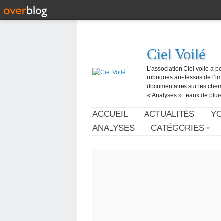
Ciel Voilé
L'association Ciel voilé a p
rubriques au-dessus de l’ima
documentaires sur les chemtr
« Analyses » : eaux de pluie,
ACCUEIL
ACTUALITÉS
Y
ANALYSES
CATÉGORIES