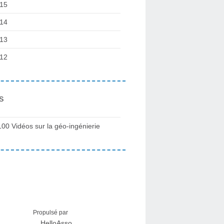
15
14
13
12
s
100 Vidéos sur la géo-ingénierie
Propulsé par
HelloAsso