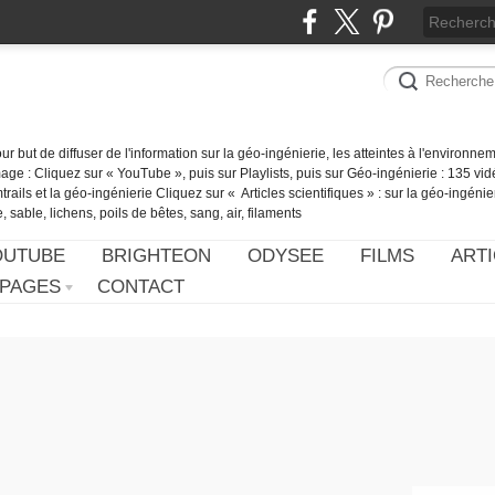
our but de diffuser de l'information sur la géo-ingénierie, les atteintes à l'environn
ge : Cliquez sur « YouTube », puis sur Playlists, puis sur Géo-ingénierie : 135 vid
ails et la géo-ingénierie Cliquez sur « Articles scientifiques » : sur la géo-ingénie
 sable, lichens, poils de bêtes, sang, air, filaments
OUTUBE
BRIGHTEON
ODYSEE
FILMS
ARTI
PAGES
CONTACT