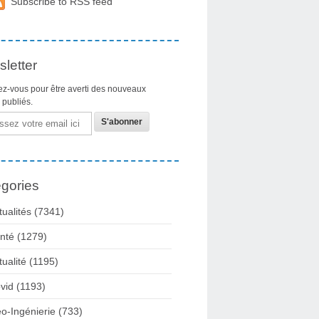
Subscribe to RSS feed
letter
z-vous pour être averti des nouveaux
s publiés.
gories
tualités
(7341)
nté
(1279)
tualité
(1195)
vid
(1193)
o-Ingénierie
(733)