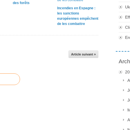
des forêts
Uk
Incendies en Espagne :
les sanctions
Ef
européennes empêchent
de les combattre
Cl
En
Article suivant »
Arch
20
A
J
J
M
A
M