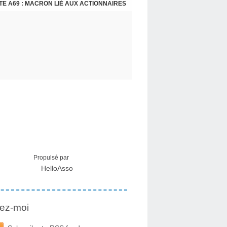
E A69 : MACRON LIÉ AUX ACTIONNAIRES
CRISE MIGRATOIRE À CEUTA : UN JEUNE FRANÇAIS SUR PLACE RÉTABLIT LES FAITS ! - RAPHAËL AYMA
Propulsé par
HelloAsso
ez-moi