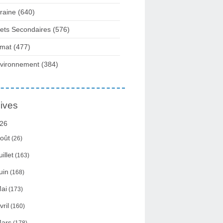
raine
(640)
fets Secondaires
(576)
imat
(477)
vironnement
(384)
ives
26
oût
(26)
uillet
(163)
uin
(168)
ai
(173)
vril
(160)
ars