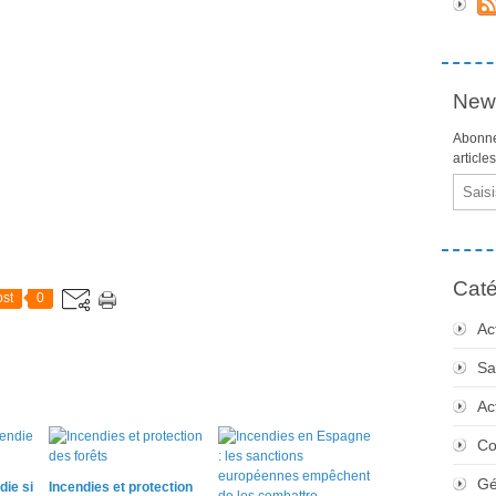
News
Abonne
article
Email
Caté
st
0
Ac
Sa
Ac
Co
Gé
die si
Incendies et protection