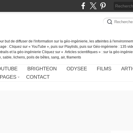
our but de diffuser de l'information sur la géo-ingénierie, les atteintes à l'environn
ge : Cliquez sur « YouTube », puis sur Playlists, puis sur Géo-ingénierie : 135 vid
ails et la géo-ingénierie Cliquez sur « Articles scientifiques » : sur la géo-ingénie
 sable, lichens, poils de bêtes, sang, air, filaments
OUTUBE
BRIGHTEON
ODYSEE
FILMS
ARTI
PAGES
CONTACT