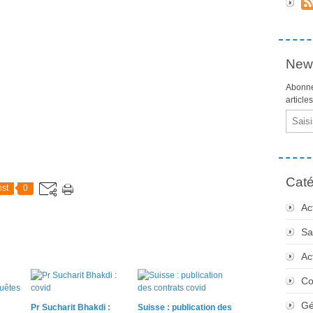
News
Abonne
article
Email
Caté
st
0
Ac
Sa
Ac
Co
Gé
Pr Sucharit Bhakdi :
Suisse : publication des