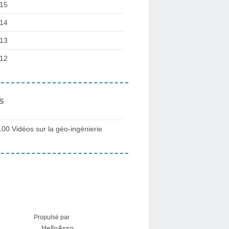
15
14
13
12
s
100 Vidéos sur la géo-ingénierie
Propulsé par
HelloAsso