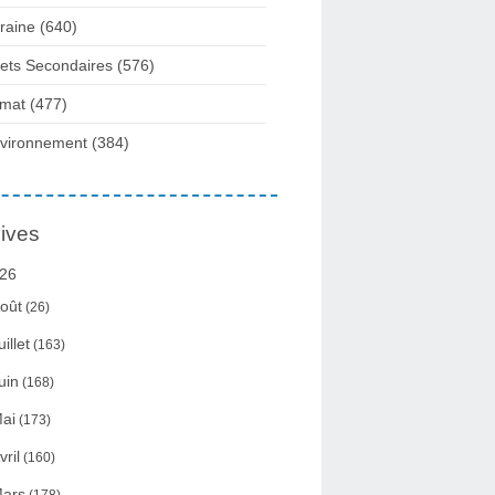
raine
(640)
fets Secondaires
(576)
imat
(477)
vironnement
(384)
ives
26
oût
(26)
uillet
(163)
uin
(168)
ai
(173)
vril
(160)
ars