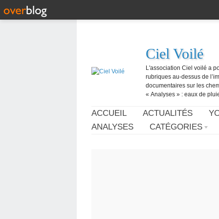
Ciel Voilé
L'association Ciel voilé a p
rubriques au-dessus de l’ima
documentaires sur les chemtr
« Analyses » : eaux de pluie,
ACCUEIL
ACTUALITÉS
Y
ANALYSES
CATÉGORIES