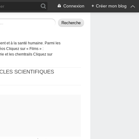
Connexion
+
Créer mon blog
ement et à la santé humaine. Parmi les
éos Cliquez sur « Films » :
rie et les chemtrails Cliquez sur
CLES SCIENTIFIQUES