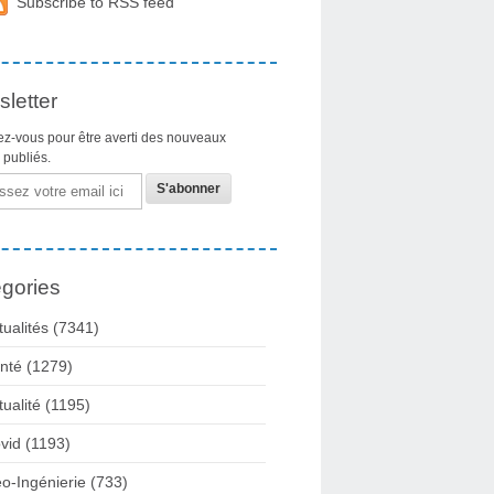
Subscribe to RSS feed
letter
z-vous pour être averti des nouveaux
s publiés.
gories
tualités
(7341)
nté
(1279)
tualité
(1195)
vid
(1193)
o-Ingénierie
(733)