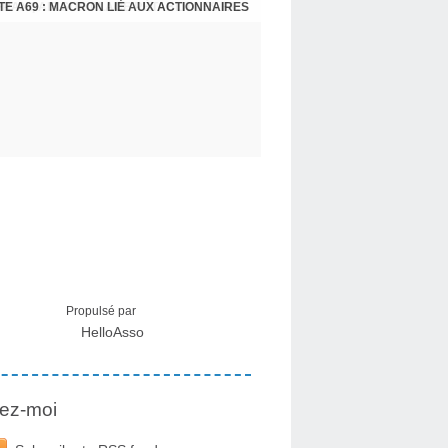
E A69 : MACRON LIÉ AUX ACTIONNAIRES
CRISE MIGRATOIRE À CEUTA : UN JEUNE FRANÇAIS SUR PLACE RÉTABLIT LES FAITS ! - RAPHAËL AYMA
Propulsé par
HelloAsso
ez-moi