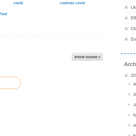
covid
contrats covid
Uk
Paul
Ef
Cl
En
Article suivant »
Arch
20
A
J
J
M
A
M