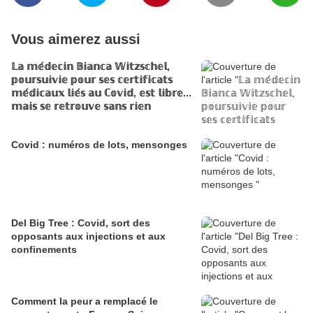
Vous aimerez aussi
𝕃𝕒 𝕞𝕖́𝕕𝕖𝕔𝕚𝕟 𝔹𝕚𝕒𝕟𝕔𝕒 𝕎𝕚𝕥𝕫𝕤𝕔𝕙𝕖𝕝,
𝕡𝕠𝕦𝕣𝕤𝕦𝕚𝕧𝕚𝕖 𝕡𝕠𝕦𝕣 𝕤𝕖𝕤 𝕔𝕖𝕣𝕥𝕚𝕗𝕚𝕔𝕒𝕥𝕤
𝕞𝕖́𝕕𝕚𝕔𝕒𝕦𝕩 𝕝𝕚𝕖́𝕤 𝕒𝕦 ℂ𝕠𝕧𝕚𝕕, 𝕖𝕤𝕥 𝕝𝕚𝕓𝕣𝕖...
𝕞𝕒𝕚𝕤 𝕤𝕖 𝕣𝕖𝕥𝕣𝕠𝕦𝕧𝕖 𝕤𝕒𝕟𝕤 𝕣𝕚𝕖𝕟
Covid : numéros de lots, mensonges
Del Big Tree : Covid, sort des
opposants aux injections et aux
confinements
Comment la peur a remplacé le