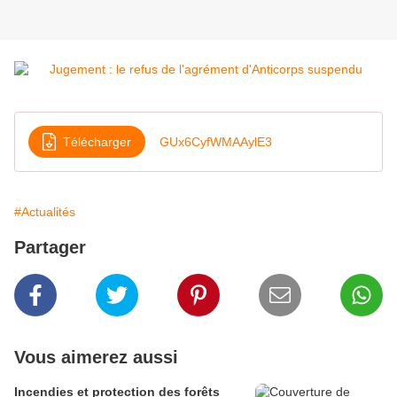
Télécharger
GUx6CyfWMAAylE3
#Actualités
Partager
Vous aimerez aussi
Incendies et protection des forêts