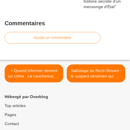
Commentaires
Ajouter un commentaire
< Quand informer devient
Sabotage de Nord-Stream :
un crime : Le cauchemar du
le suspect ukrainien qui met
journaliste Richard
de l’eau dans le gaz entre
Medhurst à Heathrow
Berlin et Varsovie >
Hébergé par Overblog
Top articles
Pages
Contact