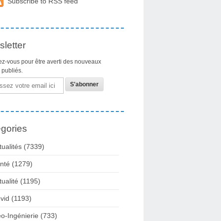
Subscribe to RSS feed
letter
z-vous pour être averti des nouveaux
s publiés.
gories
tualités
(7339)
nté
(1279)
tualité
(1195)
vid
(1193)
o-Ingénierie
(733)