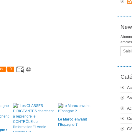
News
Abonne
article
Email
st
0
Caté
Ac
Sa
Ac
Co
Le Maroc envahit
l'Espagne ?
Gé
ne :