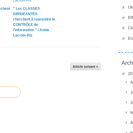
Uk
chent
" Les CLASSES
DIRIGEANTES
Ef
cherchent à reprendre le
CONTRÔLE de
Cl
l'information " l Annie
Lacroix-Riz
En
Arch
Article suivant »
20
A
J
J
M
A
M