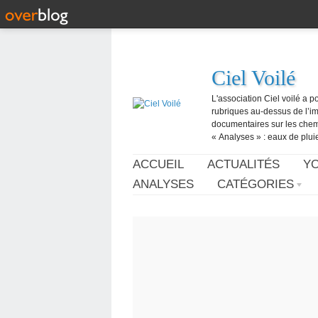
Ciel Voilé
L'association Ciel voilé a p
rubriques au-dessus de l’ima
documentaires sur les chemtr
« Analyses » : eaux de pluie,
ACCUEIL
ACTUALITÉS
Y
ANALYSES
CATÉGORIES