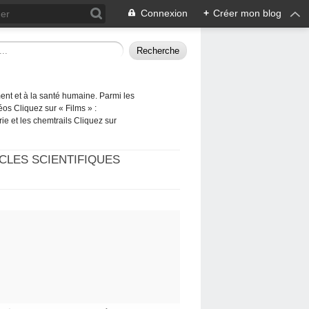
Connexion
+
Créer mon blog
ement et à la santé humaine. Parmi les
éos Cliquez sur « Films » :
rie et les chemtrails Cliquez sur
CLES SCIENTIFIQUES