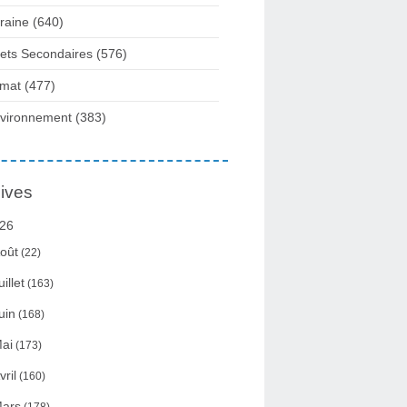
raine
(640)
fets Secondaires
(576)
imat
(477)
vironnement
(383)
ives
26
oût
(22)
uillet
(163)
uin
(168)
ai
(173)
vril
(160)
ars