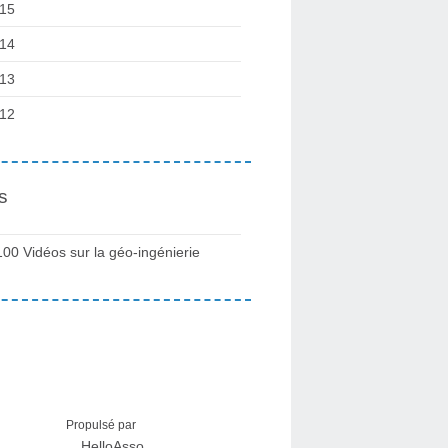
15
14
13
12
s
100 Vidéos sur la géo-ingénierie
Propulsé par
HelloAsso