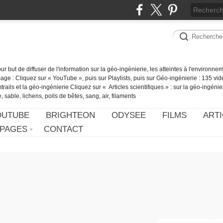
our but de diffuser de l'information sur la géo-ingénierie, les atteintes à l'environn
ge : Cliquez sur « YouTube », puis sur Playlists, puis sur Géo-ingénierie : 135 vid
ails et la géo-ingénierie Cliquez sur « Articles scientifiques » : sur la géo-ingénie
 sable, lichens, poils de bêtes, sang, air, filaments
OUTUBE
BRIGHTEON
ODYSEE
FILMS
ARTI
PAGES
CONTACT