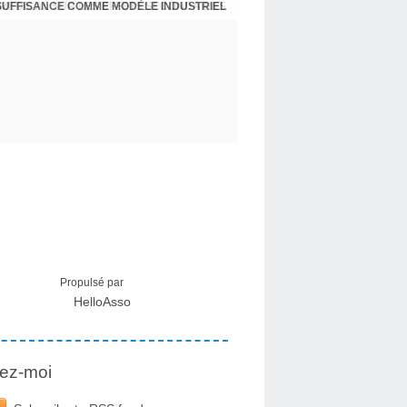
NSUFFISANCE COMME MODÈLE INDUSTRIEL
 MÉDICAL SUR LES EFFETS SECONDAIRES
Propulsé par
HelloAsso
ez-moi