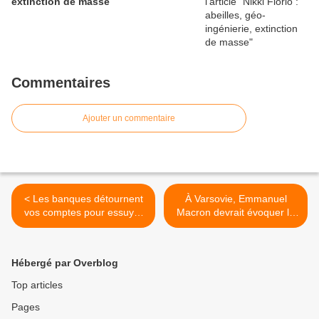
extinction de masse
Commentaires
Ajouter un commentaire
< Les banques détournent
À Varsovie, Emmanuel
vos comptes pour essuyer
Macron devrait évoquer le
la dette selon l'économiste-
déploiement d’une mission
chef du Trésor
de paix en Ukraine >
Hébergé par Overblog
Top articles
Pages