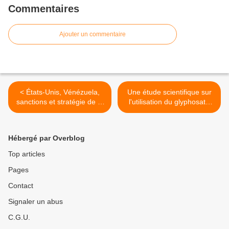
Commentaires
Ajouter un commentaire
< États-Unis, Vénézuela,
Une étude scientifique sur
sanctions et stratégie de la
l'utilisation du glyphosate
canonnière
comme désherbant dans la
production avicole met en
évidence des menaces
Hébergé par Overblog
sanitaires exceptionnelles.
>
Top articles
Pages
Contact
Signaler un abus
C.G.U.