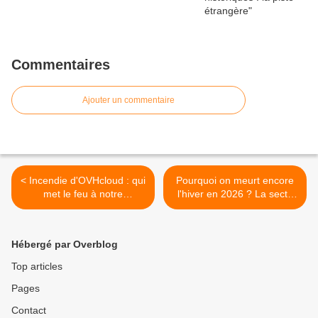
Commentaires
Ajouter un commentaire
< Incendie d'OVHcloud : qui
Pourquoi on meurt encore
met le feu à notre
l'hiver en 2026 ? La secte
souveraineté numérique ?
scientiste est de retour >
Contre-enquêtes - TVL
Hébergé par Overblog
Top articles
Pages
Contact