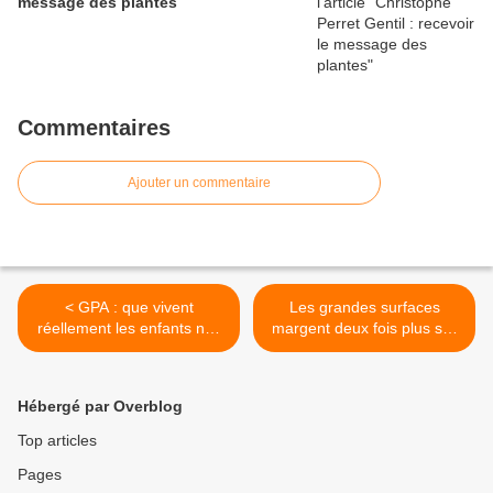
message des plantes
Commentaires
Ajouter un commentaire
< GPA : que vivent
Les grandes surfaces
réellement les enfants nés
margent deux fois plus sur
par mère porteuse ? |
les produits bio que sur le
Laurence Beneux
reste >
Hébergé par Overblog
Top articles
Pages