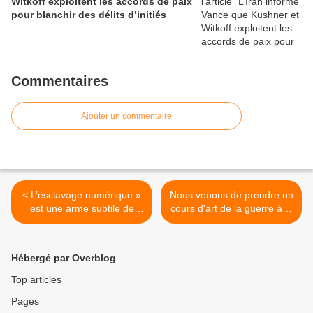
Witkoff exploitent les accords de paix
pour blanchir des délits d’initiés
Commentaires
Ajouter un commentaire
< L’esclavage numérique »
Nous venons de prendre un
est une arme subtile de
cours d'art de la guerre à la
subordination sociale et de
chinoise " - François
contrôle mondial
Asselineau >
Hébergé par Overblog
Top articles
Pages