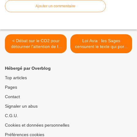
Ajouter un commentaire
< Débat sur le CO2 pour
Loi Avia : les Sages
détourner l'attention de la
censurent le texte qui porte
manipulation du climat
«atteinte» à «la liberté
d’expression» >
Hébergé par Overblog
Top articles
Pages
Contact
Signaler un abus
C.G.U.
Cookies et données personnelles
Préférences cookies