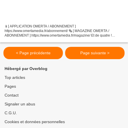
📱[ APPLICATION OMERTA / ABONNEMENT ]
https://www.omertamedia.fr/abonnement/ 🗞️ [ MAGAZINE OMERTA /
ABONNEMENT ] https://www.omertamedia.fr/magazine/ Et de quatre !
Depuis le début de la guerre en Ukraine, l'ancien colonel des
renseignements suisses analyse...
< Page précédente
Page suivante >
Hébergé par Overblog
Top articles
Pages
Contact
Signaler un abus
C.G.U.
Cookies et données personnelles